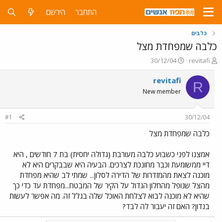
התחבר
הירשם
כלבים
כלבה שמפחדת מצל
פ
פ
30/12/04
revitafi
ו
ו
ת
ר
revitafi
R
ח
ס
New member
ה
ם
נ
ב
ו
ת
#1
30/12/04
ש
א
א
ר
כלבה שמפחדת מצל
י
ך
אמצנו לפני כשבוע כלבה מעורבת (גדולה יחסית) בת 7 חודשים , היא
דיי ממשומעת וכבר מחונכת לצרכים. הבעיה היא שבבקרים היא לא
מוכנה לצאת מהמזדרות של הדירה לסלון... שמתי לב שהיא מפחדת
מהצל שנופל מהחלון הגדול על הקיר של המבטח...מפחדת עד כדי כך
שהיא לא מוכנה לבוא לצלחת האוכל שלה בגלל זה. מה אפשר לעשות
בנדון? האם זה יעבור לה לבד?