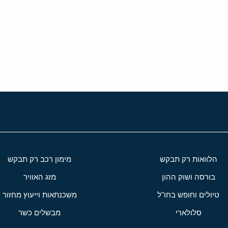
י
שור
הלוואות רק תבקש
מימון רכב רק תבקש
בורסה ושוק ההון
מזג האוויר
טיולים וחופש בחו"ל
משכנתאות וייעוץ מחזור
סלולארי
מבשלים כשר