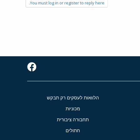
You must log in or register to reply here.
הלוואות לעסקים רק תבקש
מכוניות
תחבורה ציבורית
חתולים