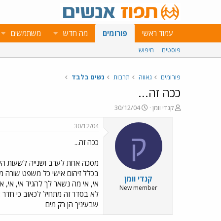
עמוד ראשי
פורומים
מה חדש
משתמשים
פוסטים
חיפוש
פורומים
גאווה
תרבות
נשים בלבד
ככה זה...
פ
פ
קנדי וומן
30/12/04
ו
ו
ת
ר
30/12/04
ח
ס
ק
ככה זה...
ה
ם
נ
ב
ו
ת
מסכה אחת לערב ושנייה לשעות היו
ש
א
בכלל זיהום אישי כל משפט שורה מו
קנדי וומן
א
ר
אי, אי מה נשאר לך להגיד אי, אי,
י
New member
לא בסדר זה מתחיל לכאוב כי חדר אל 
ך
שבעיניך הן רק מים