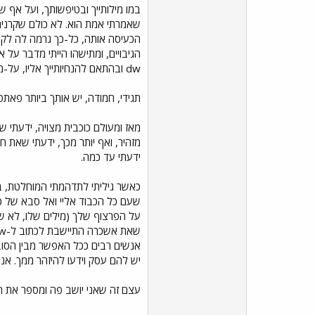
במו מילותייך ובטיפשותך, ועל אף
שאמרתי אמת הוא. לא כולם שקרנים
הגיבויים, ומתישהו הייתי מדבר על
dw ובהתאם להנחיותייך אליו, על-מנת להכחיש שהדברים אי-פעם בכלל קרו? אני בטוח שכן.
תגידי, חמודה, יש אותך ביותר פא
מאז ומעולם כוכבית מצויה, ידעתי 
ידעתי עד כמה.
כאשר גיליתי לתדהמתי המוחלטת, בא
שעם כל הכבוד אליי ואל סבא של כ
על הפרצוף שלך (מילים שלו, לא של
אנשים רבים ככל האפשר מבין הסובב
יש להם עסק וידעו להיזהר ממך. אני
עצם זה שאני יושב פה ומספר את ה