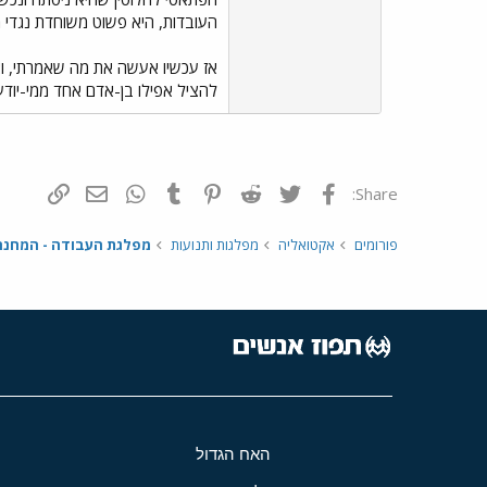
העובדות, היא פשוט משוחדת נגדי 
אז עכשיו אעשה את מה שאמרתי, ואז
להציל אפילו בן-אדם אחד ממי-יוד
פייסבוק
Twitter
Reddit
Pinterest
Tumblr
WhatsApp
דואר אלקטרונ
הוסף קי
Share:
פורומים
אקטואליה
מפלגות ותנועות
מפלגת העבודה - המחנה 
האח הגדול