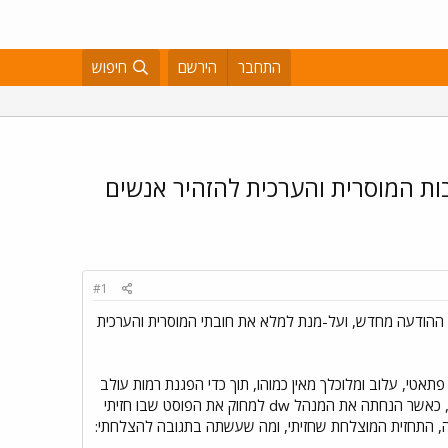
התחבר
הירשם
חיפוש
יבות המוסרית והערכית להזהיר אנשים
#1
ההודעה מחדש, ועל-מנת למלא את חובתי המוסרית והערכית
טי, עלוב ומלוכלך מאין כמוהו, תוך כדי הפגנת רמות עולב
שלא ראיתי כמותן בחיי, כוכבית מצויה, שקינאה בי ונטרפה מהצלחתי, ירדה הכי נמוך שאפשר ועשתה מעשה נבלה, כאשר הנחתה את המנהל dw למחוק את הפוסט שבו חזיתי
, התחזית המוצלחת שחזיתי, ומה שעשתה בתגובה להצלחתי: