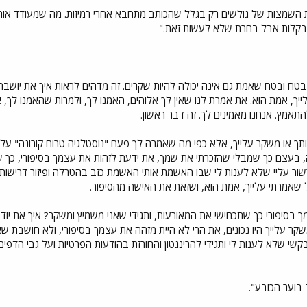
ת השמצות של גולשים רק בגלל שהכותב מתחבא אחרי רמיזות. מה שמעודד אות
בקלות אבל בחרת שלא לעשות זאת."
 בטח ובטח שאמת גם אינה יכולה להיות שקרים. זה מדהים לראות איך את יוש
יך, אמת הוא. את אמרת לנו שאין לך אלוהים, האמנו לך, ולמרות שהאמנו לך,
התאמץ. אנחנו מאמינים לך. זה דבר ראשון.
ך או משקר עלייך, אלא כפי מה שאמרה לך פעם "נוסטלגיה טרום קורונה" על 
, בעצם כך שמבלי שהזכרתי את שמך, את ידעת לזהות את עצמך בסיפורי, כך
שרשור עליי שלא לענות לי שבו האשמת אותי האשמת כזב בהטרלה ופיזור דריש
שכל שאמרתי עלייך, אמת הוא, ושזאת את האישה מהסיפור.
ך בסיפורי כך שתכחישי את המאורעות, ותגידי שאני משמיץ ומשקר? איך את יוד
 עלייך היו נכונים, את הרי לא היית מזהה את עצמך בסיפורי, ולא חושבת שאני
שי שלא לענות לי ותגידי להרינגטון והחורזת בהודעות הפרטיות ועל גבי הדפי
 בוער הכובע".