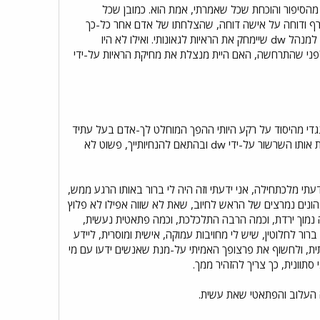
מהסיפור והוכחת שכל שאמרתי, אמת הוא. כמובן שכל
טורף ודוחה על אישה דוחה, שהצלחתו של אדם אחר כל-כך
הכעיסה אותה, כל-כך גרמה לה לקנא, שהיא כל-כך נטרפה, וכל-כך התלכלכה, וירדה כל-כך נמוך, עד לכדי הנחיות למנהל dw שיימחק את הראיות לגאונותי. ואילו לא היו
 לפני שהתרחשה, האם היית מנצלת את מחיקת הראיות על-ידי
 נגדי מהיסוד על רקע היותי ההפך המוחלט לך-אדם בעל עתיד
מזהיר, ואף יותר מכך, ידעתי שאת חסרת כבוד, שאת חסרת כל בושה, ושאת פתאטית לחלוטין. זה פשוט שעד מחיקת אותו השרשור על-ידי dw ובהתאם להנחיותייך, פשוט לא
תי מלכתחילה, אני ידעתי וזה היה לי ברור באותו הרגע ממש,
ונים נמרצים של הראש לחיוב, שאת לא שווה אפילו לא פלוץ
ה נמוך ירדת, וכמה הרבה התלכלכת, וכמה פתאטית נעשית,
 זה היה לי ברור לחלוטין, שיש לי מחויבות עמוקה, אישית ומוסרית, ליידע
תית, ולחשוף את פרצופך האמיתי על-מנת שאנשים ידעו עם מי
סתוונית, כך צריך להזהיר ממך.
 העלוב והפתאטי שאת עשית.