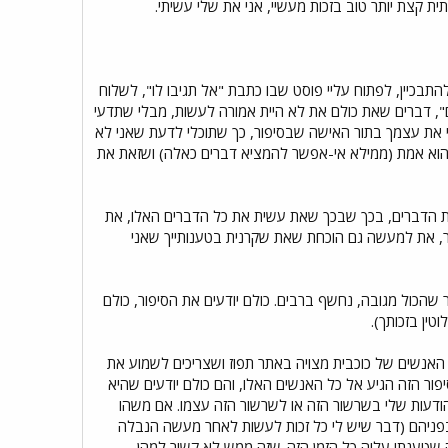
ת קצת יותר טוב בזכות מעשיי, אני את שלי עשיתי.
תבכיין, לפתוח עליי פוסט שבו כתבת "אל תגיבו לו", לשלוח
ים", דברים שאת כולם את לא היית אמורה לעשות, מבלי שתדעי
 את עצמך בתור האישה שבסיפור, כך שתוכלי לדעת שאני לא
הוא אמת (ממילא אי-אפשר להמציא דברים כאלה) ושזאת את
ר את הדברים, בכך שבכך שאת עשית את כל הדברים האלו, את
, את למעשה גם הוכחת שאת שקרנית בטענותייך שאני
 שהכול מגובה, נחשף ברבים. כולם יודעים את הסיפור, כולם
טין בזכותך).
 האנשים של כוכבית מצויה באתר תפוז ושצריכים לשמוע את
ור הזה הגיע אל כל האנשים האלו, והם כולם יודעים שהיא
הודעות שלי בשרשור הזה או לשרשור הזה עצמו. אם משהו
 בפניהם (דבר שיש לי כל זכות לעשות לאחר מעשה הנבלה
ה שטענתי עליה כל הזמן הזה-שזה ממש לא קשור למהן