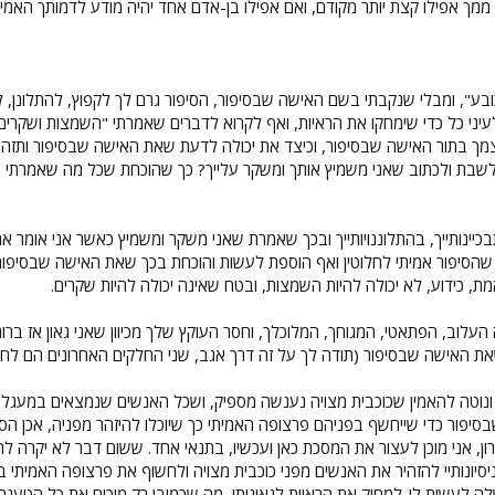
מך אפילו קצת יותר מקודם, ואם אפילו בן-אדם אחד יהיה מודע לדמותך האמיתי
בע", ומבלי שנקבתי בשם האישה שבסיפור, הסיפור גרם לך לקפוץ, להתלונן, לה
ולעיני כל כדי שימחקו את הראיות, ואף לקרוא לדברים שאמרתי "השמצות ושקר
ך בתור האישה שבסיפור, וכיצד את יכולה לדעת שאת האישה שבסיפור ותזהי
לשבת ולכתוב שאני משמיץ אותך ומשקר עלייך? כך שהוכחת שכל מה שאמרתי 
תבכיינותייך, בהתלוננויותייך ובכך שאמרת שאני משקר ומשמיץ כאשר אני אומ
סיפור אמיתי לחלוטין ואף הוספת לעשות והוכחת בכך שאת האישה שבסיפור
ת, כידוע, לא יכולה להיות השמצות, ובטח שאינה יכולה להיות שקרים.
העלוב, הפתאטי, המגוחך, המלוכלך, וחסר העוקץ שלך מכיוון שאני גאון אז ברור
 שאת האישה שבסיפור (תודה לך על זה דרך אגב, שני החלקים האחרונים הם לחלו
ב ונוטה להאמין שכוכבית מצויה נענשה מספיק, ושכל האנשים שנמצאים במעגל
יפור כדי שייחשף בפניהם פרצופה האמיתי כך שיוכלו להיזהר מפניה, אכן הסיפ
, אני מוכן לעצור את המסכת כאן ועכשיו, בתנאי אחד. ששום דבר לא יקרה ל
סיונותיי להזהיר את האנשים מפני כוכבית מצויה ולחשוף את פרצופה האמיתי
לה לעשות לי-למחוק את הראיות לגאונותי, מה שכמובן רק מוכיח את כל הטענ