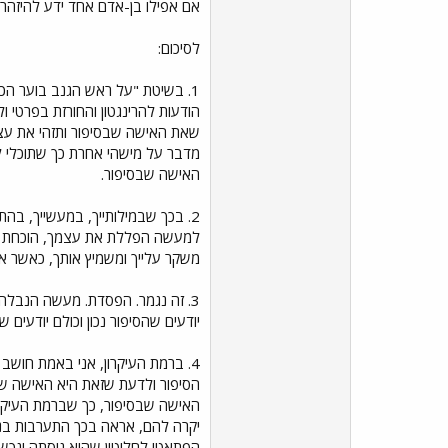
אם אפילו בן-אדם אחד ידע להיזהר מ
לסיכום:
1. בשיטת "על ראש הגנב בוער הכו
הודעות להרינגטון והחורזת בפרטי 
שאת האישה שבסיפור ותזהי את עצמ
מדבר על מישהי אחרת כך שתוכלי 
האישה שבסיפור.
2. בכך שבמילותייך, במעשייך, בה
למעשה הפללת את עצמך, הוכחת שה
משקר עלייך ומשמיץ אותך, כאשר אמ
3. זה נגמר. הפסדת. מעשה הנבלה 
יודעים שהסיפור נכון וכולם יודעים
4. ברמת העיקרון, אני באמת חוש
הסיפור ולדעת שזאת היא האישה שבס
האישה שבסיפור, כך שברמת העיקרון
יקרה להם, אראה בכך התערבות בני
הפתאטי לחלוטין שהיא ניסתה ונכש