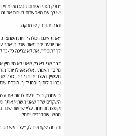
"חלק מפני הפורום נובע מאי מחיק
יש לך את האפשרות לשנות את זה 
והנה תגובתי, שנמחקה:
"אמת איננה יכולה להיות השמצות.
את יודעת יפה מאוד שכל הנאמר עלי
לך "תוכיחי". את לא צריכה כל-כך ל
דבר שני-לא רק שאני לא משמיץ אות
מלבד האמת", אלא אפילו יותר מזה
מעשייך העלובים והנלוזים, כולל 
ובמו מילותייך ובמו ידייך, הוכחת 
כי אחרת, כיצד ידעת לזהות את עצמ
השקרים שלך שאני משמיץ אותך ומשקר
וקופצת ופותחת עליי שרשור שבו תבק
ממש, שהדברים יימחקו.
וזה מה שקוראים לו, "על ראש הגנב