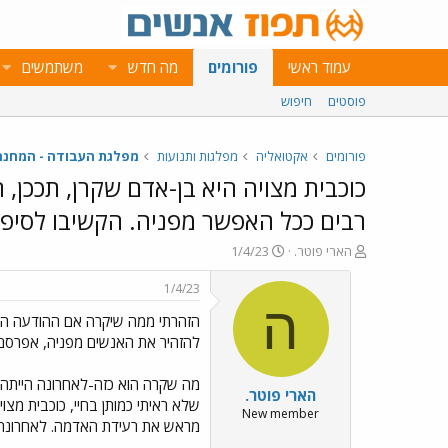
עמוד ראשי
פורומים
מה חדש
משתמשים
פוסטים
חיפוש
פורומים
אקטואליה
מפלגות ותנועות
מפלגת העבודה - המחנה 
כוכבית מצויה היא בן-אדם שקרן, תככן, 
רבים ככל האפשר מפניה. הקשיבו לסיפור
פ
פ
הארי פוטר.
1/4/23
ו
ו
ת
ר
1/4/23
ח
ס
ה
הזהרתי ממה שיקרה אם ההודעה החש
ה
ם
נ
ב
להזהיר את האנשים מפניה, אפרסם 
ו
ת
ש
א
מה שקרה הוא כזה-לאחרונה הייתה ל
הארי פוטר.
א
ר
י
New member
מראש את רעידת האדמה. לאחרונה 
ך