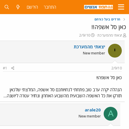
התחבר
הירשם
חרדים בעל כורחם
כאן סל אשפה!!‏
פ
פ
יצאתי מהמערכת
2/9/10
ו
ו
ת
ר
יצאתי מהמערכת
י
ח
ס
New member
ה
ם
נ
ב
ו
ת
#1
2/9/10
ש
א
א
ר
כאן סל אשפה!!‏
י
ך
הנהלה יקרה ערב טוב.פתחתי לנחויותכם סל אשפה,‏ המלצתי שלכאן
תזרקו את כל האשפה השבועית מהשבוע האחרון.‏ ונחזיר עטרה ליושנה....
arale20
A
New member