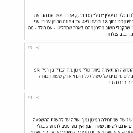
מכיוון שלכל ילד יש את הביוכימיה שלו קשה לתת תשובה. אנחנו הלכנו בדרך החתחתים של התאמת מינון והתחלנו בכלל בריטלין "רגיל" (10 מ"ג), אחריו ניסינו עם הבן את
הsr שהשפיע עליו רע (לעומת הבן הצעיר יותר שעליו זה משפיע נפלא!), ועכשיו משהגיעה הקונצרטה התחלנו במינון הכי נמוך 18 והגענו לאט עד 54 וזה המינון עבורו. אני
חינוכי כדי שתקבלי משוב מהימן מהם. לאחר שתחליטו - עם הילד - מה
.......בהצלחה!
#3
תודה דליה. אני לא כל כך מבינה למה צריך לעשות את זה דרך ניסוי. למה רופא לא יכול מלהתחילה לתת את התרופה המתאימה ביותר כולל מינון .מה הבדל בין רגיל וSR
לים מדברים על טיפול לכל היום ולא רק שעות הבוקר?.
#4
'ני. מזל טוב לסיום האבחון. יש גישה שמתחילה מיד עם המינון שנראה מתאים לילד לפי ה-TOVA, ויש גישה שמתחילה ממינון נמוך ועולה עד להשגת ההשפעה
ם או גם לשעות שאחריהם) ואיך גופו מגיב לתרופה. בגלל
ההשפעה הקצרה (4 שעות) של הריטלין הרגיל, נהוג או להוסיף עוד מנה, או להתחיל מיד עם ריטלין SR (שמחזיק 6-8 שעות) או עם קונצרטה (שמחזיקה עד 12 שעות).