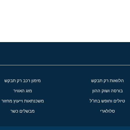
י
שור
הלוואות רק תבקש
מימון רכב רק תבקש
בורסה ושוק ההון
מזג האוויר
טיולים וחופש בחו"ל
משכנתאות וייעוץ מחזור
סלולארי
מבשלים כשר