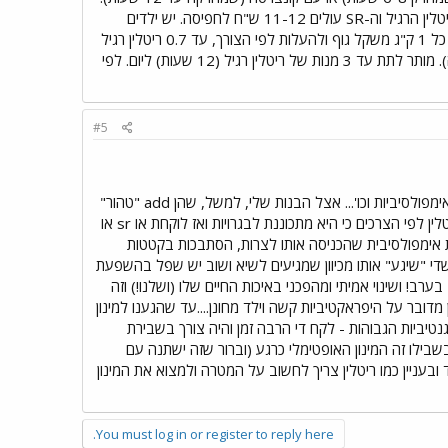
הקונצרטה נחשבת הריטלין הכי עדין (פחות תופעות לוואי) והכי יקר (150- 200 ש"ח לחפיסה בכללית). הריטלין הרגיל וה-SR עולים 11-12 ש"ח לחפיסה. יש ילדים
שגופם לא מגיב לפי "מה שנחשב", ולכן חשוב לבדוק על הילד. מקובל להתחיל ב-0.3 מ"ג ריטלין רגיל על כל 1 ק"ג משקל גוף ולהעלות לפי הצורך, עד 0.7 ריטלין רגיל
על כל ק"ג. אחרי שמוצאים את המינון האופטימלי בריטלין רגיל, מתרגמים לכדור ארוך טווח (SR או קונצרטה). מותר לתת עד 3 מנות של ריטלין רגיל (12 שעות) ליום. לפי
#5
בשביל מה הילד מקבל את התרופה? האם כדי להיות יותר מרוכז בלימודים? או גם בגלל קשיי התנהגות, אימפולסיביות וכו'... אצל הבנות שלי, למשל, שהן add "טהור"
הן מקבלות ריטלין sr ללימודים בלבד מכיוון שאין לחלוטין בעיות התנהגות. הגדולה בכלל מנווטת את הריטלין לפי הצרכים כי היא מתכוננת לבגרויות ואז לוקחת או sr או
ות אימפולסיבית שהכניסה אותו לצרות, הסתבכות בקטטות
יטלין "רגיל"....מה שדי "שיגע" אותו מכיוון שמגיעים לשיא ושוב יש שפל בהשפעת
התרופה כל זה כפול 3....רע מאוד! עד הקונצרטה.....כאן יש ילד מתפקד מהשעה 7:30 בבוקר ועד 19:30 בערב! ושינוי אמיתי ומהפכני באיכות החיים שלו (ושלנו!) וזה
דובר על היפראקטיביות קשה וילד מחונן....עד שהגענו למינון
נטיביות הגבוהות - לקח די הרבה זמן והיה צורך בשבירת
עוד אייך! ובשבילו זה המינון האופטימלי כרגע (וברור שזה ישתנה עם
ק מילד לילד ובעניין כמו ריטלין צריך לחשוב על המטרה ולמצוא את המינון
You must log in or register to reply here.