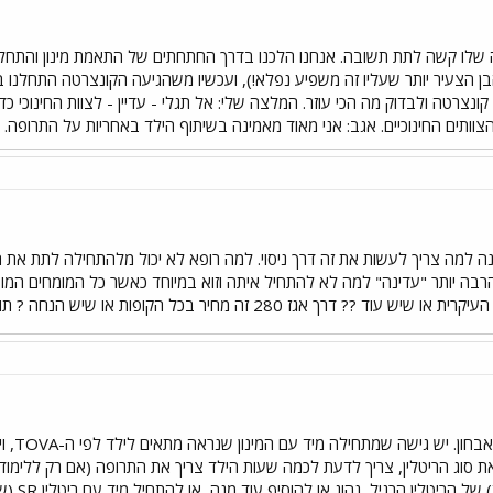
אחר כך לנסות קונצרטה ולבדוק מה הכי עוזר. המלצה שלי: אל תגלי - עדיין - לצוות ה
ותים החינוכיים. אגב: אני מאוד מאמינה בשיתוף הילד באחריות על התרופה. ו....
רבה יותר "עדינה" למה לא להתחיל איתה וזוא במיוחד כאשר כל המומחים המובי
 אגז 280 זה מחיר בכל הקופות או שיש הנחה ? תודה בברכה ג'ני
שלום ג
ת סוג הריטלין, צריך לדעת לכמה שעות הילד צריך את התרופה (אם רק ללימודי