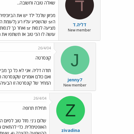
ד
שאלה טובה וחשובה...
דליה.ד
מציעה לנסות sr ו
New member
עושה לו הכי טוב אז תשתפו את הצו
26/4/04
J
קונסרטה
ואם כולם אומרים שקונסרטה ה
jenny7
המחיר של קונסרטה זו הבעיה העיקרית או שיש עוד ?? דרך
New member
26/4/04
Z
תחילת תרופה
האופטימלית. כדי להתאים א
zivadina