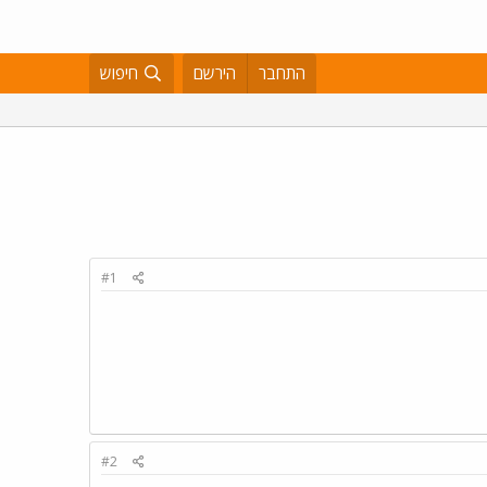
התחבר
הירשם
חיפוש
#1
#2