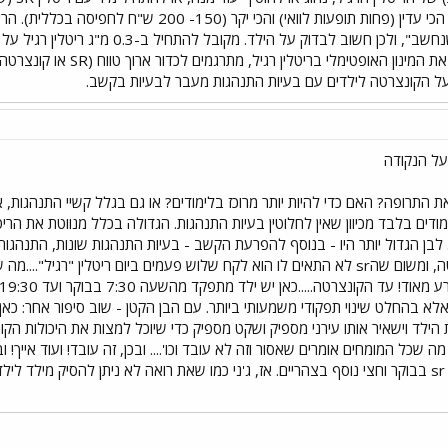
 על הקונצרטה לילדים עם בעיות התנהגות מעבר לבעיות בקשב.
על הנקודה
ה. לבן הגדול יותר היו - בנוסף להפרעת הקשב - בעיות התנהגות שונות, התנהג
ועוד...כך שלפני הקונצרטה, ומשום שהsr לא התאים לו הוא לקח שלוש פעמים ביום ר
א בהחלט שינוי תפקודי משמעותי ביותר. עם הבן הקטן - שוב סיפור אחר: כאן מ
הילד וישאיר אותו עירני מספיק ושקט מספיק כדי שיוכל למצות את היכולות הקוג
וסכמות: חצינו את הsr! מה שכל המומחים אומרים שאסור וזה לא עובד וכו'.... ובכן, זה עובד! ו
הגדילה). הוא מקבל חצי sr בבוקר וחצי נוסף בצהריים. אז, ג'ני כמו שאת רואה לא ניתן להסי