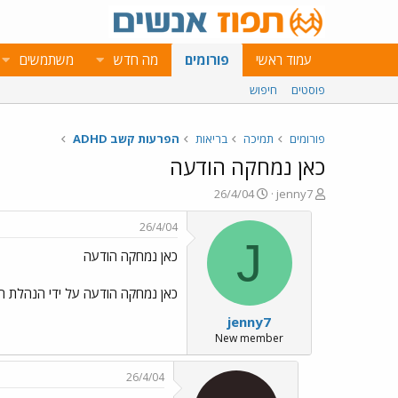
עמוד ראשי
פורומים
מה חדש
משתמשים
פוסטים
חיפוש
פורומים
תמיכה
בריאות
הפרעות קשב ADHD
כאן נמחקה הודעה
פ
פ
26/4/04
jenny7
ו
ו
ת
ר
26/4/04
ח
ס
J
כאן נמחקה הודעה
ה
ם
נ
ב
ו
ת
כאן נמחקה הודעה על ידי הנהלת הפ
ש
א
jenny7
א
ר
י
New member
ך
26/4/04