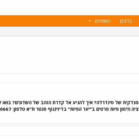
בלוגים
המומחים
סנדקית של סינדרלה? איך להגיע אל קדרת הזהב של השדונים? בואו ל
וזימון פיות פרטים ב"יער הפיות" בדיזינגוף סנטר ת"א טלפון: 03-6290667