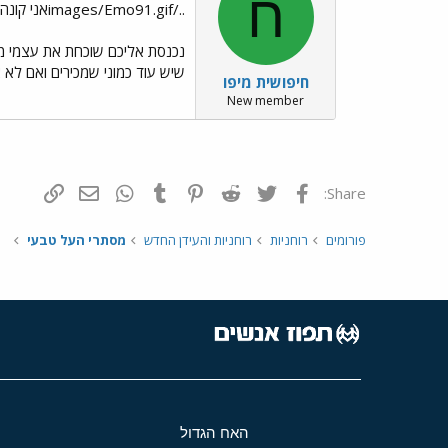
ח
../images/Emo91.gifאני קונה ותיקה אצלכם "יער הפיות "
נכנסת אליכם שוכחת את עצמי מר
שיש עוד כמוני שמכירים ואם לא
חיפושית מיפו
New member
פייסבוק
Twitter
Reddit
Pinterest
Tumblr
WhatsApp
דואר אלקטרונ
הוסף קי
Share:
פורומים
רוחניות
רוחניות והעידן החדש
מסתרי העל טבעי
האח הגדול