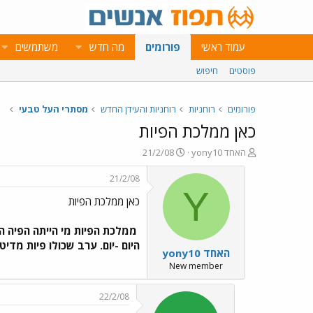
עמוד ראשי
פורומים
מה חדש
משתמשים
פוסטים
חיפוש
פורומים
רוחניות
רוחניות והעידן החדש
מסתרי העל טבעי
כאן ממלכת הפיות
פ
פ
yony10 האחד
21/2/08
ו
ו
ת
ר
21/2/08
ח
ס
Y
כאן ממלכת הפיות
ה
ם
נ
ב
ו
ת
ממלכת הפיות מי הייתה הפיה ה
ש
א
היום -יום. ערב שכולו פיות מדיטציה 
yony10 האחד
א
ר
י
New member
ך
22/2/08