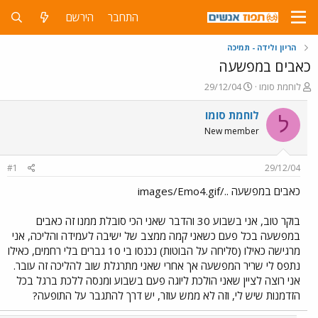
התחבר
הירשם
הריון ולידה - תמיכה
כאבים במפשעה
פ
פ
לוחמת סומו
29/12/04
ו
ו
ת
ר
לוחמת סומו
ל
ח
ס
New member
ה
ם
נ
ב
ו
ת
#1
29/12/04
ש
א
א
ר
כאבים במפשעה ../images/Emo4.gif
י
ך
בוקר טוב, אני בשבוע 30 והדבר שאני הכי סובלת ממנו זה כאבים
במפשעה בכל פעם כשאני קמה ממצב של ישיבה לעמידה והליכה, אני
מרגישה כאילו (סליחה על הבוטות) נכנסו בי 10 גברים בלי רחמים, כאילו
נתפס לי שריר המפשעה אך אחרי שאני מתרגלת שוב להליכה זה עובר.
אני רוצה לציין שאני הולכת ליוגה פעם בשבוע ומנסה ללכת ברגל בכל
הזדמנות שיש לי, וזה לא ממש עוזר, יש דרך להתגבר על התופעה?