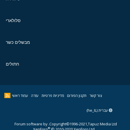
סלולארי
מבשלים כשר
חתולים
צור קשר
תקנון הפורום
מדיניות פרטיות
עזרה
עמוד ראשי
עברית (he_IL)
Forum software by
Copyright©1996-2021,Tapuz Media Ltd.
®
XenForo
© 2010-2020 XenForo Ltd.