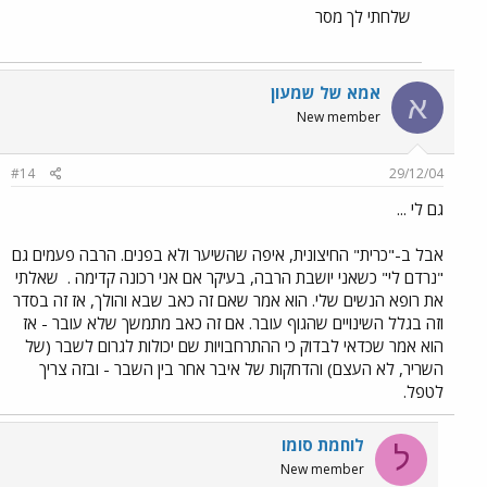
שלחתי לך מסר
אמא של שמעון
א
New member
#14
29/12/04
גם לי ...
אבל ב-"כרית" החיצונית, איפה שהשיער ולא בפנים. הרבה פעמים גם
"נרדם לי" כשאני יושבת הרבה, בעיקר אם אני רכונה קדימה .
שאלתי
את רופא הנשים שלי. הוא אמר שאם זה כאב שבא והולך, אז זה בסדר
וזה בגלל השינויים שהגוף עובר. אם זה כאב מתמשך שלא עובר - אז
הוא אמר שכדאי לבדוק כי ההתרחבויות שם יכולות לגרום לשבר (של
השריר, לא העצם) והדחקות של איבר אחר בין השבר - ובזה צריך
לטפל.
לוחמת סומו
ל
New member