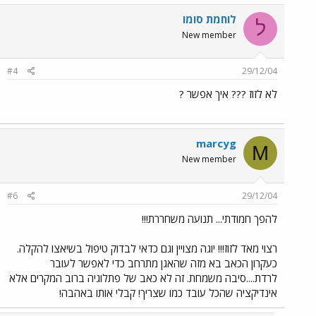
לוחמת סומו
ל
New member
#4
29/12/04
לא לזוז ??? איך אפשר ?
marcyg
M
New member
#6
29/12/04
להפך חמודתי... תנועה משחררת!!!
רצוי מאד לזוז!!! יוגה מצויין וגם כדאי לבדוק טיפול בשיאצו להקלה.
כעקרון הכאב בא מזה שהאגן מתרחב כדי לאפשר לעובר
לרדת....סיבה משמחת. זה לא כאב של פתלוגיה ברוב המקרים אלא
אינדיקציה שהכל עובד כמו שצריך! קבלי אותו באהבה!