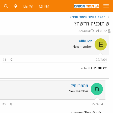
התחבר
הירשם
המלצות ווינר והימורי ספורט
יש תוכניה חדשה?
פ
פ
22/4/04
eliku22
ו
ו
ת
ר
eliku22
E
ח
ס
New member
ה
ם
נ
ב
ו
ת
#1
22/4/04
ש
א
א
ר
יש תוכניה חדשה?
י
ך
מהמר ותיק
מ
New member
#2
22/4/04
../images/Emo6.gif