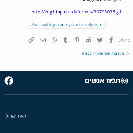
http://img1.tapuz.co.il/forums/30798035.gif
You must log in or register to reply here.
פייסבוק
Twitter
Reddit
Pinterest
Tumblr
WhatsApp
דואר אלקטרוני
הוסף קישור
Share:
המלצות ווינר והימורי ספורט
האח הגדול