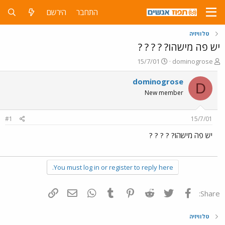
התחבר
הירשם
טלוויזיה
יש פה מישהו? ? ? ? ?
פ
פ
15/7/01
dominogrose
ו
ו
ת
ר
dominogrose
D
ח
ס
New member
ה
ם
נ
ב
ו
ת
#1
15/7/01
ש
א
א
ר
יש פה מישהו? ? ? ? ?
י
ך
You must log in or register to reply here.
פייסבוק
Twitter
Reddit
Pinterest
Tumblr
WhatsApp
דואר אלקטרוני
הוסף קישור
Share:
טלוויזיה