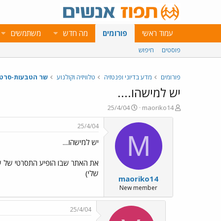
עמוד ראשי
פורומים
מה חדש
משתמשים
פוסטים
חיפוש
פורומים
מדע בדיוני ופנטזיה
טלוויזיה וקולנוע
שר הטבעות-סרטי
יש למישהו....
פ
פ
25/4/04
maoriko14
ו
ו
ת
ר
25/4/04
ח
ס
M
יש למישהו....
ה
ם
נ
ב
ו
ת
את האתר שבו הופיע התסרטי של שר
ש
א
שלי)
maoriko14
א
ר
י
New member
ך
25/4/04