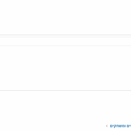
י
שור
ם ומשחקים