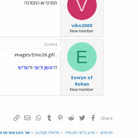
V
תסרטי או התסרט?
viko2000
New member
25/4/04
E
../images/Emo26.gif
ל
ראשון ולשני
ול
שלישי
Eowyn of
Rohan
New member
פייסבוק
Twitter
Reddit
Pinterest
Tumblr
WhatsApp
דואר אלקטרונ
הוסף קי
Share:
פורומים
מדע בדיוני ופנטזיה
טלוויזיה וקולנוע
שר הטבעות-סרטי