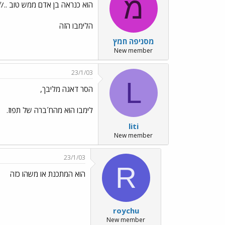
מ
הוא כנראה בן אדם ממש טוב ../images/Emo68.gif
הלימבו הזה
מסניפה חמץ
New member
23/1/03
L
הסר דאגה מליבך,
לימבו הוא מהח´ברה של תפוז.
liti
New member
23/1/03
R
הוא המתכנת או משהו כזה
roychu
New member