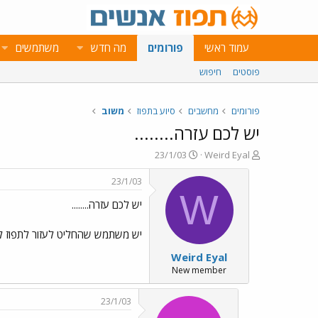
עמוד ראשי
פורומים
מה חדש
משתמשים
פוסטים
חיפוש
פורומים
מחשבים
סיוע בתפוז
משוב
יש לכם עזרה........
פ
פ
23/1/03
Weird Eyal
ו
ו
ת
ר
23/1/03
ח
ס
W
יש לכם עזרה........
ה
ם
נ
ב
ו
ת
יש משתמש שהחליט לעזור לתפוז ל
ש
א
Weird Eyal
א
ר
י
New member
ך
23/1/03