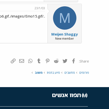
23/1/03
M
../images/Emo6.gif../images/Emo15.gif
Meijen Shaggy
New member
פייסבוק
Twitter
Reddit
Pinterest
Tumblr
WhatsApp
דואר אלקטרונ
הוסף קי
Share:
פורומים
מחשבים
סיוע בתפוז
משוב