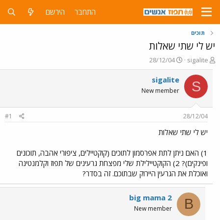
התחבר
הירשם
תוכים
יש לי שתי שאלות
פ
פ
28/12/04
sigalite
ו
ו
ת
ר
sigalite
S
ח
ס
New member
ה
ם
נ
ב
ו
ת
#1
28/12/04
ש
א
א
ר
יש לי שתי שאלות
י
ך
1) האם ניתן לתת אפרסמון לתוכים (קוקטיילים, ציפורי אהבה, תוכונים
ופינקים)? 2) הקוקטיילילת שלי מפצחת גרעינים של תפוז וקלמנטינה
ואוכלת את הגרעין היירוק שבתוכם. זה בסדר?
big mama 2
B
New member