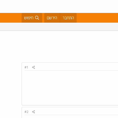
התחבר
הירשם
חיפוש
#1
#2