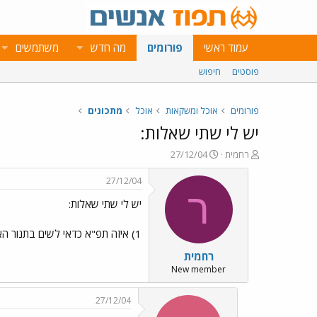
עמוד ראשי
פורומים
מה חדש
משתמשים
פוסטים
חיפוש
פורומים
אוכל ומשקאות
אוכל
מתכונים
יש לי שתי שאלות:
פ
פ
רחמית
27/12/04
ו
ו
ת
ר
27/12/04
ח
ס
ר
יש לי שתי שאלות:
ה
ם
נ
ב
ו
ת
1) איזה תפ"א כדאי לשים בתנור האדום או הלבן? ומה עדיף לצי'פס? 2) איך מכינים סלט עם בורגול? תודה
ש
א
רחמית
א
ר
י
New member
ך
27/12/04