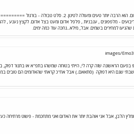
1. אני מעדיפה את התפו"א האדום. הוא הרבה יותר טעים ומעול
בועים - מלפפונים , עגבניות , פלפל אדום ומעט בצל אדום. לקצץ נענע , להו
 שהגיעו למחירים בשמים. אבל, מילא...נחכה עוד כמה ימים.
! בפעם הראשונה שזה קרה לי, הייתי בטוחה שמשהו בתפ"א או בתנור דפוק, 
שבתי שגם היא דפוקה
(סתאאם..) אבל אח"כ קראתי שהאדומים הם טובים במיוחד
ומלץ הלבן, אבל אני אוהבת יותר את האדום ואני מתחכמת - פשוט מרתיחה כעש