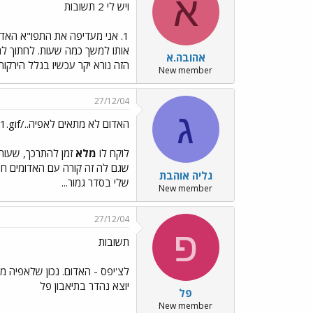
א
ויש לי 2 תשובות
אותו למשך כמה שעות. לחתוך לרי
אהובה.א
הזה נורא יקר עכשיו בגלל הירקות
New member
27/12/04
ג
האדום לא מתאים לאפיה../images/Emo31.gif
לוקח לו
מלא
זמן להתרכך, שעות
שגם לה זה קורה עם האדומים ח
גליה אוהבת
שלי בסדר גמור...
New member
27/12/04
פ
תשובות
לצ'יפס - האדום. נכון שלאפיה מ
יוצא נהדר בתיאבון פל
פל
New member