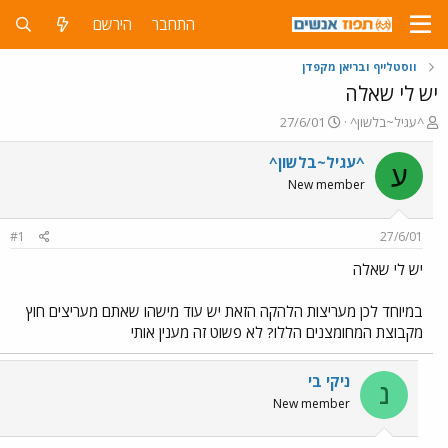
התחבר
הירשם
ווסטלייף ובריאן מקפדן
יש לי שאלה
פ
פ
^עגיל~בלשון^
27/6/01
ו
ו
ת
ר
^עגיל~בלשון^
ע
ח
ס
New member
ה
ם
נ
ב
ו
ת
#1
27/6/01
ש
א
א
ר
יש לי שאלה
י
ך
במיוחד לכן מעריצות הלהקה הזאת יש עוד מישהו שאתם מעריצים חוץ
מקבוצת המחומצנים הללו? לא פשוט זה מענין אותי
ניקי בי
נ
New member