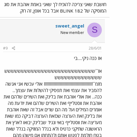
חושבת שאני צריכה להוכיח לך שאני באמת אוהבת את סוג
המוסיקה של BLINK 182 אבל בכל אופן, זה רוק.
sweet_angel
S
New member
#9
28/6/01
אז ככה ניקי.....בי
אז``ששששששששששששששששששששששששששש
שששששששששששששש
מזמ``זזזזזזזזזזזזזזזזזזזזזזזזזזזזזזזזזזזזזזזז אולי עכשיו אני אנשה
להסביר את עצמי ואת תפסיקי להשלות את עצמך...
ככה... את אולי אוהבת את בלינק ואת השירים שלהם ואת
אוהבת את ווסטלייף ואת השירים שלהם ואת יודעת מה
אומרים המילים ועל מה הם שרים אבל זה שאת אוהבת
את בלינק זאת הערצה שכזאת הערצה דביקה כמו שאת
מעריצה את ווסטלייף בואי ונגיד שבלינק יבואו לארץ את
הראשונה שתיקני כרטיס ולא בגלל המוזיקה בגלל שאת
בטח חולמת לפגוש אותם ולהתחתן אם מישהו מהם