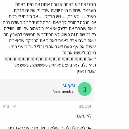
תביני את לא באמת אוהבת אותם אם היית באמת
מעריצה איכותית היית יודעת שבלינק עושים מוזיקת
פאנק....... ולא רוק...... ויש הבדל....... אל תוכיחי לי כלום
אני מנסה להוכיח לך שאת יכולה להגיד לכול העולם כמה
שאת אוהבת את בלינק אי אפשר לאהוב שני סוגי מוזיקה
כל כך שונים זה פשוט לא מסתדר אז תמשיכי להעריץ מה
שאת רוצה אבל באמת לאהוב את המוזיקה שהיוצרים
עושים את אף פעם לא תואהבי ובלי קשר כי אני ממש
חייבת לעשות את זה
ליאתתתתתתתתתתתתתתתתתתתתתתתתתתתתתתתתת
ת יא כלבה או בעצם יא יתושששששששששש אני
שונאת אותך
ניקי בי
נ
New member
#12
28/6/01
לא משנה..
אני לא יכולה להגיד שלא ניסיתי..אבל אני לא מבינה