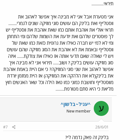
תיראי.............
אני מטערת אבל אני לא מבינה איך אפשר לאהוב את
ווסטלייף ואת בלינק הם עושים סוגי מוזיקה שונים לגמרי.........
תראי אולי את אוהבת אותם כמו שאת אוהבת את ווסטלייף יש
לך פוסטרים שלהם ואת יודעת את השמות שלהם ומי התחתן
ומי לא למי יש חברה כאילו את גרופית כזאת כמו שאת של
ווסטלייף ובאמת את לא אוהבת את הסוג מוזיקה שהם עושים
ויש לי שאלה שאם תדעי אותה אז כאילו את צודקת....... איזה
סוג מוזיקה עושים בלינק.? ושוב...... תיראי אני לא מבינה איך
אפשר לאהוב את שני סוגי המוזיקה? כי אם היית באמת אוהבת
את בלינק(לא את הלהקה את המוזיקה) אז היית ממזמן יורדת
מווסטלייף וחושבת כמוני כמו טאז הילה וכל שאר האנשים חוץ
מליאת כי היא סתם מטורפת.........
^עגיל~בלשון^
ע
New member
#7
28/6/01
בלינק זה פאק נדמה לי?