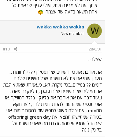
אותך ואת לא מבינה אותי, ואולי עדיף שבאמת כל
אחת תשאר בדעה של עצמה.
wakka wakka wakka
W
New member
#10
28/6/01
שאלה...
את אוהבת את כל השירים של ווסטלייף ??? `זתומרת..
מעניין אותי אם את לא חושבת שכל השירים שלהם
דומים ?? במילים..בכל מקרה. לא.. כי..אמרת שאת אוהבת
את המילים של השירים שלהם. ו..כן , בלינק זה פאנק.
ו..עוד דבר..אם את אוהבת את בלינק , בגלל המוזיקה..אז
אולי תנסי לשמוע עוד להקות דומות להן , לאו דווקא
מהmtv , את יכולה פשוט לחפש עוד להקות דומות. אני
בטוחה שמתישהו תמצאי את green day וoffspring
שזה זבל אמריקאי טהור. זה גם מה שאני חושבת על
בלינק. נוגה