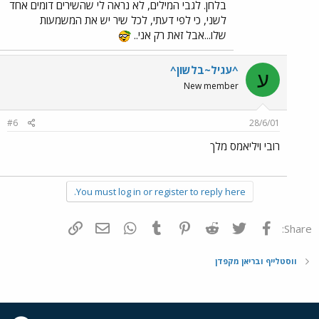
בלחן. לגבי המילים, לא נראה לי שהשירים דומים אחד
לשני, כי לפי דעתי, לכל שיר יש את המשמעות
שלו...אבל זאת רק אני..
^עגיל~בלשון^
ע
New member
#6
28/6/01
רובי ויליאמס מלך
You must log in or register to reply here.
פייסבוק
Twitter
Reddit
Pinterest
Tumblr
WhatsApp
דואר אלקטרוני
הוסף קישור
Share:
ווסטלייף ובריאן מקפדן