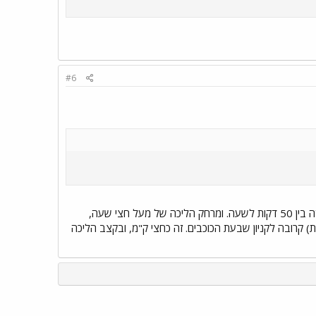
#6
זה מרחק של כמעט 3 ק"מ, ובקצב הליכה זריז של 6 קמ"ש, זה חצי שעה הליכה. בקצב הליכה סביר זה בין 50 דקות לשעה. ומרחק הליכה של מעל חצי שעה,
דקות הליכה ומטה. תחנת הרצליה (רכבת) קרובה לקניון שבעת הכוכבים. זה כחצי ק"מ, ובקצב הליכה