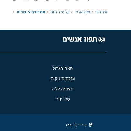
פורומים
אקטואליה
על סדר היום
תחבורה ציבורית
האח הגדול
עגלת תינוקות
תעופה קלה
טלוויזיה
עברית (he_IL)