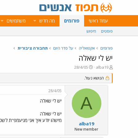
עמוד ראשי
פורומים
מה חדש
משתמשים
פוסטים
חיפוש
פורומים
אקטואליה
על סדר היום
תחבורה ציבורית
יש לי שאלה
פ
פ
28/4/05
alba19
ו
ו
ת
ר
הנושא נעול.
ח
ס
ה
ם
28/4/05
נ
ב
A
ו
ת
יש לי שאלה
ש
א
א
ר
יש לי שאלה
י
מישהו יודע איך אני מגיעמפ"ת לשכו
ך
alba19
New member