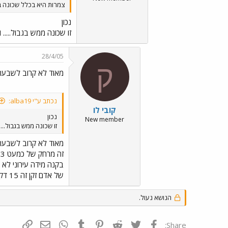
צמרות היא בכלל שכונה ב
נכון
זו שכונה ממש בגבול..... 
28/4/05
ק
מאוד לא קרוב לשבעת 
נכתב ע"י alba19:
קובי לו
נכון
New member
זו שכונה ממש בגבול....
מאוד לא קרוב לשבעת 
של אדם זקן זה 15 דקות. אדם צעיר בין 10 ל-5 דקות הליכה. זה נקרא קרוב.
הנושא נעול.
פייסבוק
Twitter
Reddit
Pinterest
Tumblr
WhatsApp
דואר אלקטרונ
הוסף קי
Share: