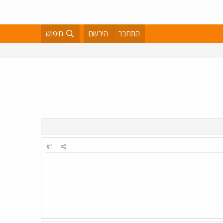
התחבר
הירשם
חיפוש
#1