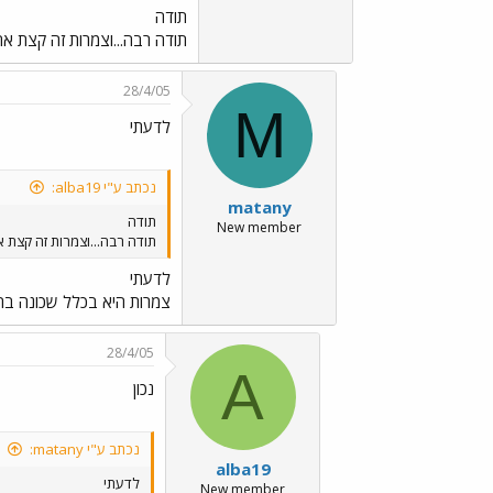
תודה
תודה רבה...וצמרות זה קצת א
28/4/05
M
לדעתי
נכתב ע"י alba19:
matany
תודה
New member
תודה רבה...וצמרות זה קצת 
לדעתי
צמרות היא בכלל שכונה בהר
28/4/05
A
נכון
נכתב ע"י matany:
alba19
לדעתי
New member