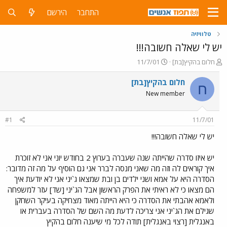
התחבר
הירשם
טלוויזיה
יש לי שאלה חשובה!!!
פ
פ
חלום בהקיץ[בת]
11/7/01
ו
ו
ת
ר
חלום בהקיץ[בת]
ח
ח
ס
New member
ה
ם
נ
ב
ו
ת
#1
11/7/01
ש
א
א
ר
יש לי שאלה חשובה!!!
י
ך
יש איזו סדרה שהייתה שנה שעברה בערוץ 2 בחודש יוני אני לא זוכרת
איך קוראים לה וזה מה שאני מנסה לברר אני גם הוסיף על מה זה מדובר:
הסדרה היא על אמא ושני ילדים בן ובת שמצאו ג`יני אני לא יודעת איך
הם מצאו כי לא ראיתי את הפרק הראשון אבל הג`יני [שד] עזר למשפחה
ולאמא אהבתי את הסדרה כי היא הייתה מאוד מצחיקה בעיקר השחקן
שגילם את הג`יני אני צריכה לדעת מה השם של הסדרה בעברית או
באנגלית [רצוי באנגלית] תודה לכל מי שיענה חלום בהקיץ