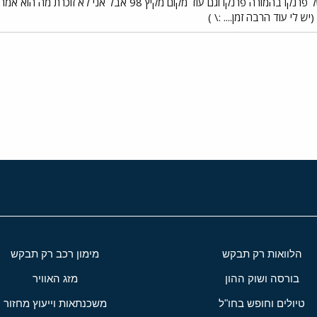
סלסטה סיד בלהתאהב והבית של פרנקו בהמורה פרנקו וגם עוד
ש לי עוד הרבה זמן.... :\ )
י
שור
הלוואות רק תבקש
מימון רכב רק תבקש
בורסה ושוק ההון
מזג האוויר
טיולים וחופש בחו"ל
משכנתאות וייעוץ מחזור