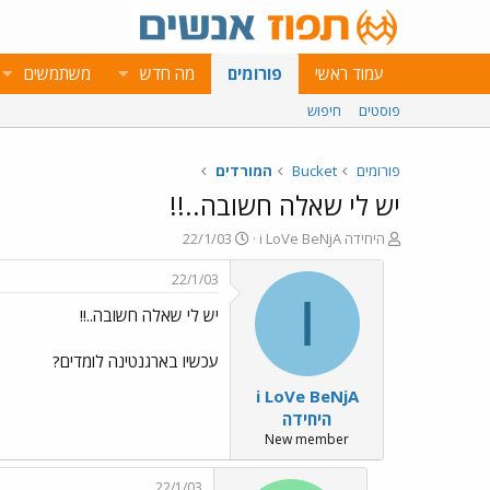
עמוד ראשי
פורומים
מה חדש
משתמשים
פוסטים
חיפוש
פורומים
Bucket
המורדים
יש לי שאלה חשובה..!!
פ
פ
i LoVe BeNjA היחידה
22/1/03
ו
ו
ת
ר
22/1/03
ח
ס
I
יש לי שאלה חשובה..!!
ה
ם
נ
ב
ו
ת
עכשיו בארגנטינה לומדים?
ש
א
i LoVe BeNjA
א
ר
י
היחידה
ך
New member
22/1/03