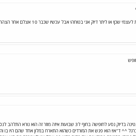
כן! או ליתר דיוק אני בטוחה! אבל עכשיו שכבר 10 אצלם אחר הצהריים!
ופש
חח בשבילי זה 10 דקות ברגל ^^ ד"א!! הוא פגש את המורדים כשהוא התארח במלון אחד שהם 