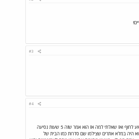
#3
#4
הם בחופשה ^^ ידיד שלי מארגנטינה בדיוק נסע לחופשה בחוף ל3 שבועות איזה מוזר זה הוא נורא התלהב לנסוע לחוף ואז שאלתי למה אז הוא אמר שזה 5 שעות נסיעה
היו בו והוא היה במלא אתרים שצילמו שם סדרות כמו הבית של