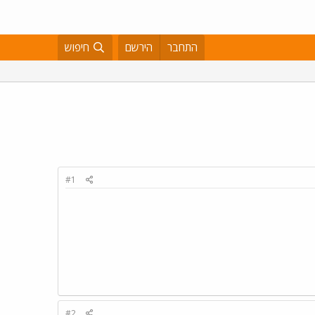
התחבר
הירשם
חיפוש
#1
#2