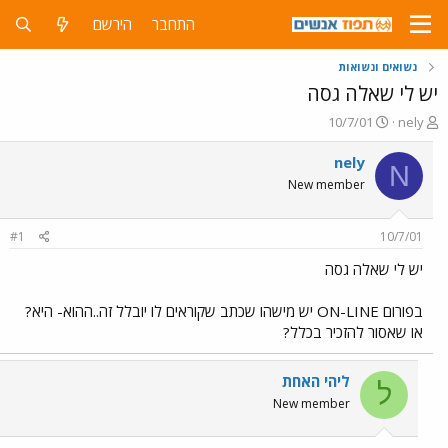
התחבר
הירשם
נשואים ונשואות
יש לי שאלה גסה
פ
פ
10/7/01
nely
ו
ו
ת
ר
nely
N
ח
ס
New member
ה
ם
נ
ב
ו
ת
#1
10/7/01
ש
א
א
ר
יש לי שאלה גסה
י
ך
בפורום ON-LINE יש מישהו שכתב שקוראים לו יובלל זה..ההוא- היא?
או שאסור להזכיר בכלל?
ליהי האחת
ל
New member