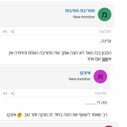
מחריבת מסיבות
מ
New member
#8
10/7/01
עדינה...
הסבון בכה מאד לא רוצה אותך עוד! מחריבה האחת והיחידה אין
איןןןןןןן שם אחר
איצקו
א
New member
#9
10/7/01
היה לי..............
רב שאמר לשטוף את הפה בחול. זה מנקה יותר טוב.
איצקו.