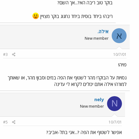
בוקר טוב ריבה הא?...אך השם?
ריבה! ביחד בוסית ביחד נחגוג בוקר מצויין
אילה.
א
New member
#3
10/7/01
פויה!
גסויות על הבוקר! מהר לשטוף את הפה במים וסבון! מהר, או שאותך
למורה! אילה אתם יכולים לקרוא לי עדינה
nely
N
New member
#5
10/7/01
אפשר לשטוף את הפה ?...אני בתל-אביב?