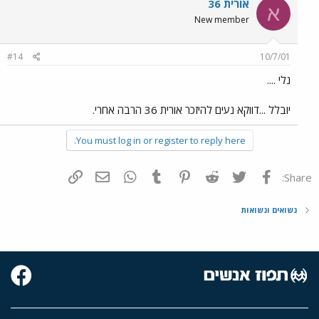
אורית 36
א
New member
#14
10/7/01
נלי ....
יובלל ...דווקא נעים להיזכר אורית 36 הרבה אחרי.
You must log in or register to reply here.
פייסבוק
Twitter
Reddit
Pinterest
Tumblr
WhatsApp
דואר אלקטרוני
הוסף קישור
Share:
נשואים ונשואות