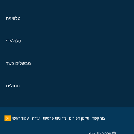
טלוויזיה
סלולארי
מבשלים כשר
חתולים
צור קשר
תקנון הפורום
מדיניות פרטיות
עזרה
עמוד ראשי
עברית (he_IL)