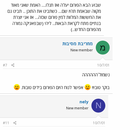
שבוע הבא הפורום יעלה ואז תגלו..... האמת שאני מאוד
מקווה שבאמת תהיו שם.... כשתבינו את התוכן ... תבינו גם
את החששות המלוות למין פורום שכזה.... אז אני יוצרת
בנתיים מתח לקראת הבאות... ליהי (שבפאניקה גמורה
מהפורום החדש...)
מחריבת מסיבות
מ
New member
#7
10/7/01
נשמול`הההההה
בוקר טוב!!!
אפשר לנוח היום הפורום בידים טובות.
nely
N
New member
#11
10/7/01