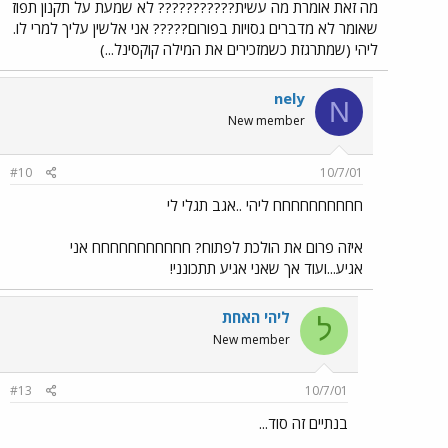
מה זאת אומרת מה עשית??????????? לא שמעת על תקנון תפוז
שאומר לא מדברים גסויות בפורום????? אני אלשין עליך למרי לו.
ליהי (שמתרגזת כשמזכירים את המילה קוקסינל...)
nely
N
New member
#10
10/7/01
חחחחחחחחחח ליהי ..אגב תגלי לי
איזה פרום את הולכת לפתוח? חחחחחחחחחחח אני
אגיע...ועוד אך שאני אגיע תתכונני!
ליהי האחת
ל
New member
#13
10/7/01
בנתיים זה סוד...