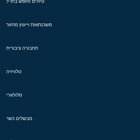
טיולים וחופש בחו"ל
משכנתאות וייעוץ מחזור
תחבורה ציבורית
טלוויזיה
סלולארי
מבשלים כשר