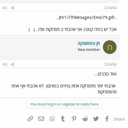
#2
22/4/04
../images/Emo79.gifאחלה רעיון...
אבל יש בעיה קטנה: אני אהבתי 2 תסרוקות שלו... (
)
חן המתוווקה
ח
New member
#3
23/4/04
ועוד כוכבים....
אהבתי יותר מתסרוקת אחת (פירוט בפורום)
לא אהבתי אף אחת
מהתסרוקות
You must log in or register to reply here.
פייסבוק
Twitter
Reddit
Pinterest
Tumblr
WhatsApp
דואר אלקטרוני
הוסף קישור
Share: