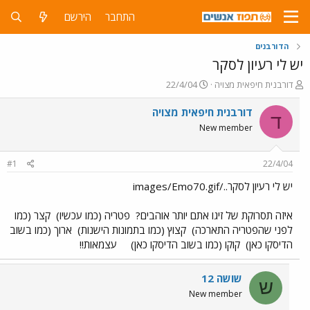
התחבר
הירשם
הדורבנים
יש לי רעיון לסקר
פ
פ
דורבנית חיפאית מצויה
22/4/04
ו
ו
ת
ר
דורבנית חיפאית מצויה
ד
ח
ס
New member
ה
ם
נ
ב
ו
ת
#1
22/4/04
ש
א
א
ר
יש לי רעיון לסקר../images/Emo70.gif
י
ך
איזה תסרוקת של זיגו אתם יותר אוהבים?
פטריה (כמו עכשיו)
קצר (כמו
לפני שהפטריה התארכה)
קצוץ (כמו בתמונות הישנות)
ארוך (כמו בשוב
הדיסקו כאן)
קוקו (כמו בשוב הדיסקו כאן)
עצמאות!!
שושה 12
ש
New member