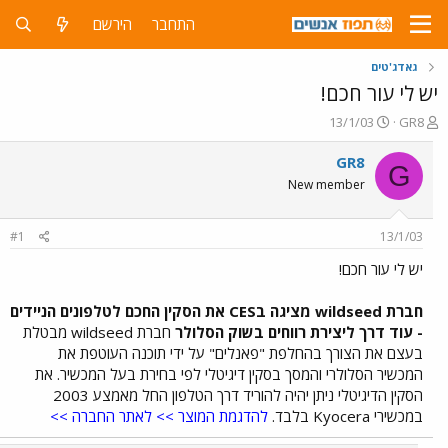
התחבר
הירשם
גאדג'טים
יש לי עור חכם!
פ
פ
13/1/03
GR8
ו
ו
ת
ר
GR8
G
ח
ס
New member
ה
ם
נ
ב
ו
ת
#1
13/1/03
ש
א
א
ר
יש לי עור חכם!
י
ך
חברת wildseed מציגה בCES את הסקין החכם לטלפונים הניידים
- עוד דרך ליצירת רווחים בשוק הסלולר
חברת wildseed מבטלת
בעצם את הצורך בהחלפת "פאנלים" על ידי תוכנה העוטפת את
המכשיר הסלולרי והמסך בסקין דיגיטלי לפי בחירת בעל המכשיר. את
הסקין הדיגיטלי ניתן יהיה להוריד דרך הטלפון החל מאמצע 2003
במכשירי Kyocera בלבד.
להדגמת המוצר >>
לאתר החברה >>