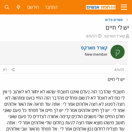
התחבר
הירשם
עשרים פלוס
יש לי חיים
פ
פ
קארל מארקס
4/6/01
ו
ו
ת
ר
קארל מארקס
ק
ח
ס
New member
ה
ם
נ
ב
ו
ת
#1
4/6/01
ש
א
א
ר
יש לי חיים
י
ך
חשבתי שהדבר הזה נעלם ואיננו חשבתי שהוא לא יחזור לא לאהוב כי אין
לי כוח לא לאכול לא לנשום ופחדים מהדבר הזה החיי בועט ומתהווה לא
רוצה לפגוע לא רוצה אלוהים אמר לי : אתה עוד תראה את האור אלוהים
אמר לי : יש לך חיים אלוהים אמר לי: יש לך חיים אל תפחד כל פעם שאני
חולם החיים שלי משונים הולכים קדימה אחורה לצדדים כל פעם שאני
חושב מישהו מוצא אותי רוצה לגעת בחלום שלי ואלוהים אמר לי : אתה
עוד תצליח לחלום נכון ואלוהים אמר לי : אל תפחד מהאור שבי ואלוהים