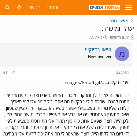
התחבר
הירשם
אסטרולוגיה
יש לי בקשה...
פ
פ
מייאו בדיוק!!!
22/7/01
ו
ו
ת
ר
מייאו בדיוק!!!
מ
ח
ס
New member
ה
ם
נ
ב
ו
ת
#1
22/7/01
ש
א
א
ר
יש לי בקשה... ../images/Emo9.gif
י
ך
יום ההולדת שלי הולך ומתקרב ולכבוד המאורע אני רוצה לבקש ממך יאיר
מתנה קטנה...שתכתוב לי בבקשה מה אתה יכול לומר עלי לפי תאריך
הלידה שלי! נולדתי ב29 ביולי 1984 בשעה 8 בבוקר. עלי לציין שמכיוון
שאני מתענין באסטרולוגיה אני יודע את מאפייניו הכלליים של המזל שלי,
ולכן הייתי רוצה שפעם אחת סוף סוף תהיה עלי התייחסות ספציפית לפי
תאריך ושעת הלידה שלי. אודה לך מאוד אם תיתן לי את המתנה הקטנה
הזו ליום ההולדת! הייתי רוצה שתאמר לי מה אתה יכול לדעת עלי מבחינת