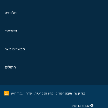
טלוויזיה
סלולארי
מבשלים כשר
חתולים
צור קשר
תקנון הפורום
מדיניות פרטיות
עזרה
עמוד ראשי
עברית (he_IL)