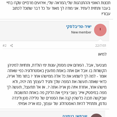
תכונות האופי וההתנהגות שלי,המראה שלי, אירועים מרכזיים שקרו בחיי
בעבר ותחזית לעתיד. אני מודה לך מאוד על כל דבר שתוכל לכתוב
עבורי!
יאיר-טריבלסקי
י
New member
#2
22/7/01
למיאו
מצטער, אבל.. הפורום אינו מספק עוגות ימי הולדת, ותחזיות למיניהן
הקשורות בו. אבל אם אתה באמת מתענין באסטרולוגיה כפי שאתה
אומר - למה לך לשמוע את כל אלה ממישהו אחר ? בתור מזל אריה,
כדאי שאתה תעשה את המפה שלך ותגיד לעצמך מה יהיה, ולא
מישהו אחר, אחרת איזה מן אריה אתה ?.. אז אל תתעצל, תעשה לך
מפה במיסטיק אייג´ (שבי צירף את הלינק פה באחת התשובות
שביקשה תכנה כלשהי) קנה את הספרים של טלילה סטן ולינדה
גודמן, ותתחיל להיות האסטרולוג של עצמך, כמו אריה אמיתי.
שבתאי בנסיגה