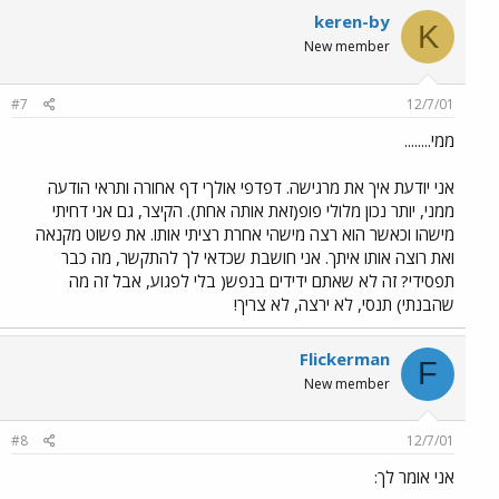
keren-by
K
New member
#7
12/7/01
ממי........
אני יודעת איך את מרגישה. דפדפי אולךי דף אחורה ותראי הודעה
ממני, יותר נכון מלולי פופ(זאת אותה אחת). הקיצר, גם אני דחיתי
מישהו וכאשר הוא רצה מישהי אחרת רציתי אותו. את פשוט מקנאה
ואת רוצה אותו איתך. אני חושבת שכדאי לך להתקשר, מה כבר
תפסידי? זה לא שאתם ידידים בנפש( בלי לפגוע, אבל זה מה
שהבנתי) תנסי, לא ירצה, לא צריך!
Flickerman
F
New member
#8
12/7/01
אני אומר לך: