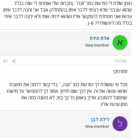
הזמן שולח לי הודעות כמו:``זונה`` (חברות שלי אומרות לי שזה בגלל
שהוא עצבני שלא רציתי לדבר איתו בהתחלה) אבל אני ורצה לדבר איתו
עכשיו ואני מפחדת להתקשר אליו ושהוא ידחה אותי ולא ירצה לדבר איתי
בכלל מה לעשות??? 8-(
אלת הירח
א
New member
#2
11/7/01
תתרחקי
מכל מי ששולח לך הודעות כמו ``זונה,`` בלי קשר ללמה את חושבת
שהוא עושה את זה. אין לכך שום תירוץ. אסור לך להתפשר על מישהו
שמסוגל להתנהג אליך באופן כל כך בזוי, לא משנה כמה את
מתגעגעת אליו.
לילה לבן
ל
New member