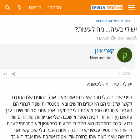
התחבר
הירשם
בעיות בגיל ההתבגרות
יש לי בעיה... מה לעשות?
פ
פ
קארי איגן
11/7/01
ו
ו
ת
ר
קארי איגן
ק
ח
ס
New member
ה
ם
נ
ב
ו
ת
#1
11/7/01
ש
א
א
ר
יש לי בעיה... מה לעשות?
י
ך
לפני שנה היה לי חבר שאהבתי אותו מאוד אבל ההורים שלו התנגדו
לקשר שלנו כי הם היו עולים חדשים ובאו ממנטליות שונה לגמרי הם
העבירו אותו בית ספר ולא נתנו לי להתקרב אליו אחרי 10 חודשים בערך
פתאום (!) הוא חזר לבית הספר ולשכבה שלי אני יודעת שההורים שלו
נרגעו קצת בהתחלה הוא שלח לי הודעות לפלאפון ולא הסכמתי לענות
לו ואז הוא הפסיק עכשיו יש לו חברה אחרת אבל בלי שום קשר אני
מרגישה שאני רוצה אותו בחזרה אולי אפילו אוהבת אותו אבל הוא כל