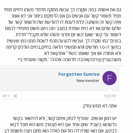
גם את אשמה במה שקורה לך עכשיו מתוקה תלמדי משהו לחיים תמיד
תמיד תשמרי קשר עם אנשים גם אם הדפוקים ביותר אני לא אומר
איזה קשר זה משתנה יכלת לענות לו להודעות שלו ולשמור קשר של
שלום שלום ואז לא היית עומדת במצב הזה היום פשוט תתחילי לנסות
לשמור על קשר שאם יבוא יום ותרצי משהו שלא תקבלי``תדלת
בפנים``כמו שקרה לך. ועכשיו להצעה:תנסי לשכוח ממנו כמו שעשית
במשך ה-10 חודשים וזהוו תמשיכי הלאה בחיים,בחיים הולכים קדימה
ולא אחורה אוו איך שאומר השיר``אתה(את לא
משנה)צריך(צריכה)אהבה חדשהה אההה`` מקווה שעזרתי ביי
Forgotten Sunrise
F
New member
#11
13/7/01
אתה לא ממש צודק
יש המון אנשים.. שעדיף לנתק איתם קשר, ולא להישאר בקשר
כלשהוא בשביל שיום אחד אם היא תצטרך משו היא תוכל לבוא
לבקש, אם הוא שולח לה הודעות כאלה הוא סתם רוצה תשומת לב