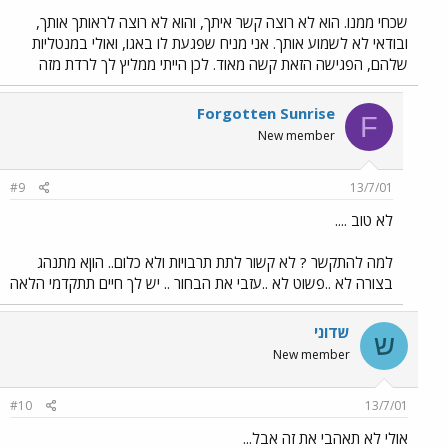
שכחי ממנו. הוא לא רוצה קשר איתך, והוא לא רוצה לראותך אותך,
ובודאי לא לשמוע אותך. אני מניח שפגעת לו באגו, ואולי במנטליות
שלהם, הפגישה הזאת קשה מאוד. לכן הייתי ממליץ לך לרדת מזה
Forgotten Sunrise
F
New member
#9
13/7/01
לא טוב ....
למה להתקשר ? לא קשור לתת תרבויות ולא כלום.. הוןא מתנהג
בצורה לא ..פשוט לא ..עזבי את הבחור .. יש לך חיים תתקדמי הלאה
שדוני
ש
New member
#10
13/7/01
אולי לא תאהבי את זה אבל...