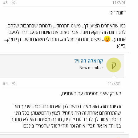
#3
11/7/01
``זונה`` ?!
כמו שהאחרים הציעו לך.. פשוט תתרחקי... (למרות שבתרבות שלהם,
להגיד זונה זה דווקא חיובי.. אבל נעזוב את הויכוח הגזעני הזה לפעם
אחרת)..
.. פשוט תתרחקי מכל זה.. תתחילי משהו חדש... דף חלק...
ביי }{
קרואלה דה ויל
ק
New member
#4
11/7/01
לא רק שאני מסכימה עם האחרים,
זה יותר מזה. הוא מאוד רכושני לכן הוא מתנהג ככה. יש לך מזל
שהתרחקתם אחרת זה היה מתחיל לצוץ (הרכושנות) בכל מיני
דרכים: אסור לך לדבר עם ידידים, חברה מסוימת הוא לא מחבב
במיוחד אז אל תבלי איתה וכו` תודי למזל שהפריד בינכם!