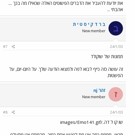
את יודעת להעביר את הדברים הפשוטים האלה שכאילו מה בכך ....
אהבתי ...
ב ר ד ק י ס ט י ת
ב
New member
#7
24/1/03
תמונות של שוקולד
זה עושה כזה כייף לבוא לפה ולמצוא הודעה שלך. על היום-יום, על
הפשטות.
זהר nj
ז
New member
#8
24/1/03
שו קו ל דה../images/Emo141.gif
תראי.. ממממ כמה אני מת לפגוש אחת כמוך.. מהמתח אני מתעלף..