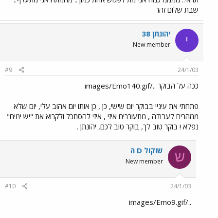
שבת שלום זהר
יהונתן 38
י
New member
#9
24/1/03
ככה על הבוקר ../images/Emo140.gif
פתחתי את עיניי בבוקר יום שישי, כן , כן אותו יום אהוב עלי, יום שלא
ממהרים לעבודה , מתעוררים איזי , איזי להסתכל ולקרוא את "יש ימים"
נפלא ! בוקר טוב לך, בוקר טוב לכם, יהונתן .
שוקול D ה
ש
New member
#10
24/1/03
../images/Emo9.gif