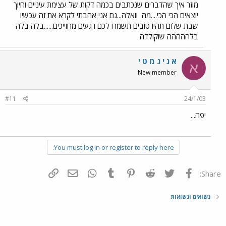
מוזר איך שהדברים שנכתבים בכמה דקות של עצימת עיניים וחיוך
יוצאים הכי הכי....מה
וואלה...גם אני אהבתי לקרא את זה עכשיו
שבת שלום תהיו טובים תשמרו לכם רגעים מחוייכים......בלה בלה
בלההההה שוקולדה
א נ י ג מ ט י
א
New member
#11
24/1/03
יפה...
You must log in or register to reply here.
פייסבוק
Twitter
Reddit
Pinterest
Tumblr
WhatsApp
דואר אלקטרוני
הוסף קישור
Share:
נשואים ונשואות