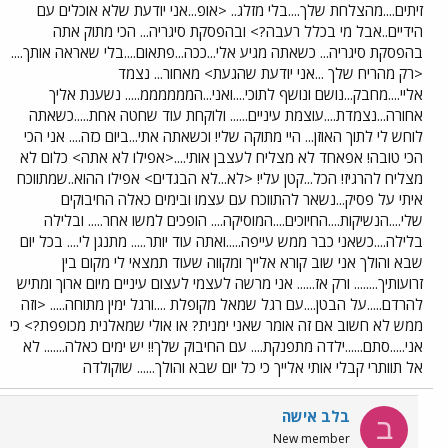
זיתים....מהצלחת שלך....בלי מזלג.. <אופ...אני יודעת שלא אוכלים עם
הידיים..אבל מי בכלל רעבה?> ובהפסקת סיגריה... הכי מתוק אתה
בהפסקת סיגריה... כשאתה מגיע אלי...ככה...פתאום....בלי שאראה אותך....
<רק מהריח שלך ...אני יודעת שהגעת> מאחור... נצמד
אליי....מחבק...נושם ונושף לתוכי....ואני...הממממממ..... נשענת אליך
אחורה...נצמדת....עוצמת עיניים...... ולוקחת עוד שחטה אחת.....כשאתה
לוחש לי לתוך האוזן... היי מתוקה שלי! וכשאתה אתי...ביום כזה.... אני הכי
הכי טובה! אפאחד לא מצליח לעצבן אותי....<אפילו לא אתה> כלום לא
מצליח להרגיז! הכל...קטן עלי! <לא...לא הבגדים> אפילו ההוא..שמתווכח
איתי על פסיק...נשאר להתווכח עם עצמו ובימים כאלה החיבוקים
שלי....הנשיקות....החיוכים....המוסיקה.... הופכים למשו אחר..... ובלילה
בלילה....כשאני כבר ממש עייפה.....ואתה עוד יותר..... מתנגן לי.... בכל יום
שבא והולך אני שוב קורא אלייך ומקווה שעוד תמצאי לי מקום בין
זרועותיך........ ורק אז...... אני מרשה לעצמי לעצום עיניים מיום ארוך ומתיש
להרדם.....על הבטן....עם רגל שמאל מקופלת ....ורגל ימין מתוחה..... <וזה
ממש לא חשוב אם זה אומר שאני ימנית? או אולי שמאלנית מכופפת?> כי
אני.....סתם......ילדה מתפנקת.... עם החיבוק שלך!! יש ימים כאלה....... לא
אל תוותרי קבלי אותי אלייך כי כל יום שבא והולך...... שוקולדה
בלב אישה
ב
New member