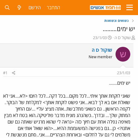
התחבר
הירשם
נשואים ונשואות
יש ימים.........
פ
פ
שוקול D ה
23/1/03
ו
ו
ת
ר
שוקול D ה
ש
ח
ס
New member
ה
ם
נ
ב
ו
ת
#1
23/1/03
ש
א
א
ר
יש ימים.........
י
ך
שאני לוקחת אותך איתי....לכל מקום....בכל דקה....לכל היום! <לא.....אני לא
שואלת אם בא לך לבוא....אני פשוט לוקחת אותך> למקלחת של הבוקר..
לקפה הראשון... גם כשאני מתלבשת...אתה מציצ עליי ....עם החיוך
המתוק שלך.... ובדרך...כשהנהג מונית מדבר פוליטיקה..הוא בטח לא מבין
מאיפה נפלה אחת עם חיוך כזה <נראה לי שהוא מרגיש שאתה גם שם
אתנו?> כן....גם בפגישה המשעממת ההיא....<הוא שואל אותי אם
משלמים לי גם על לחלום> ובארוחת הצהריים......אני...סתם מנשנשת לי