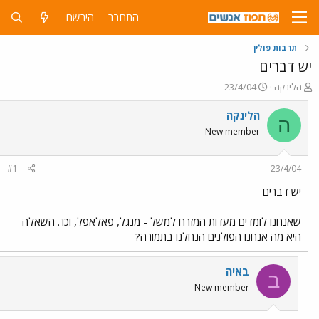
התחבר
הירשם
תרבות פולין
יש דברים
פ
פ
הלינקה
23/4/04
ו
ו
ת
ר
הלינקה
ה
ח
ס
New member
ה
ם
נ
ב
ו
ת
#1
23/4/04
ש
א
א
ר
יש דברים
י
ך
שאנחנו לומדים מעדות המזרח למשל - מנגל, פאלאפל, וכו'. השאלה
היא מה אנחנו הפולנים הנחלנו בתמורה?
באיה
ב
New member