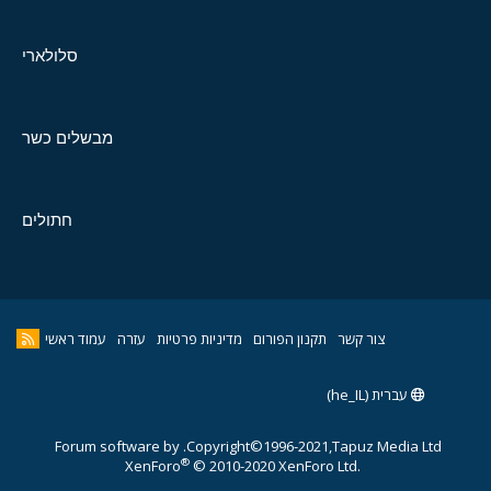
סלולארי
מבשלים כשר
חתולים
צור קשר
תקנון הפורום
מדיניות פרטיות
עזרה
עמוד ראשי
עברית (he_IL)
Forum software by
Copyright©1996-2021,Tapuz Media Ltd.
®
XenForo
© 2010-2020 XenForo Ltd.