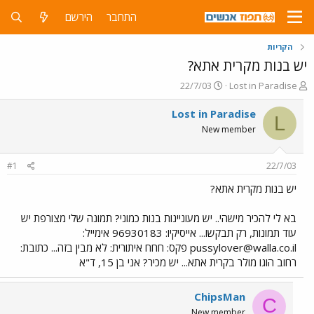
התחבר
הירשם
הקריות
יש בנות מקרית אתא?
פ
פ
22/7/03
Lost in Paradise
ו
ו
ת
ר
Lost in Paradise
L
ח
ס
New member
ה
ם
נ
ב
ו
ת
#1
22/7/03
ש
א
א
ר
יש בנות מקרית אתא?
י
ך
בא לי להכיר מישהי.. יש מעוניינות בנות כמוני? תמונה שלי מצורפת יש
עוד תמונות, רק תבקשו... אייסיקיו: 96930183 אימייל:
pussylover@walla.co.il
פקס: חחח איתורית: לא מבין בזה... כתובת:
רחוב הוגו מולר בקרית אתא... יש מכיר? אני בן 15, ד"א
ChipsMan
C
New member