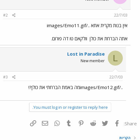
#2
22/7/03
אין בנות מקרית אתא ../images/Emo11.gif
אתה הברחת את כולן
וולקאם טו דה פורום.
Lost in Paradise
L
New member
#3
22/7/03
../images/Emo12.gifמה באמת הברחתי את כולן?!
You must log in or register to reply here.
פייסבוק
Twitter
Reddit
Pinterest
Tumblr
WhatsApp
דואר אלקטרוני
הוסף קישור
Share:
הקריות