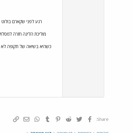
רגע לפני שקארם בולוט ה
מוליכת הליגה חזרה למסלול הניצחונות. 71:82 לקבוצה מהבירה. ניצחון גם לאשדוד שהבטיחה את המקום ה-3.
כשהיא בשיאה של תקופה לא פשוטה, החבורה מהבירה תפגוש א
פייסבוק
Twitter
Reddit
Pinterest
Tumblr
WhatsApp
דואר אלקטרונ
הוסף קי
Share: