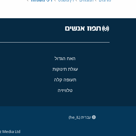
פורומים
המומחים
דין ומשפט
דיני משפחה
האח הגדול
עגלת תינוקות
תעופה קלה
טלוויזיה
עברית (he_IL)
 Media Ltd.