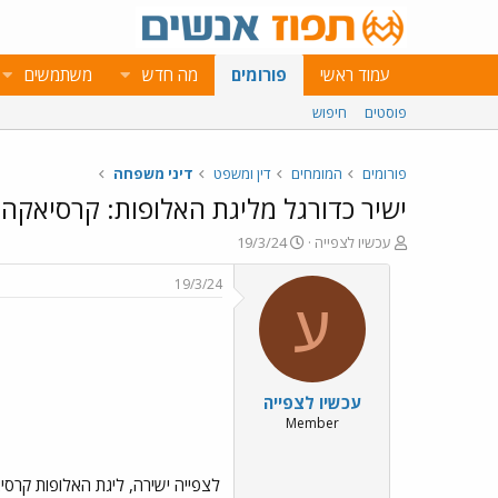
עמוד ראשי
פורומים
מה חדש
משתמשים
פוסטים
חיפוש
פורומים
המומחים
דין ומשפט
דיני משפחה
ישיר כדורגל מליגת האלופות: קרסיאקה - הפועל ירו
פ
פ
עכשיו לצפייה
19/3/24
ו
ו
ת
ר
19/3/24
ח
ס
ע
ה
ם
נ
ב
ו
ת
ש
א
עכשיו לצפייה
א
ר
י
Member
ך
לצפייה ישירה, ליגת האלופות קרסי