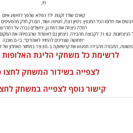
חי,
קארם שודד זקנות: ילד הפלא שהפך לפושע איום
גשים את חלומו הכל התנפץ. ניסיון רצח, חטיפה ושוד, הם רק חלק מהסעיפים ב
רמלה ניצחה את רמת גן, ירושלים גברה על רמה"ש
 ביום חמישי - 3 קבוצות יתחרו על המקום הרביעי
"תחושה שצריכים להחזיר לאוהדים": בי-ם מוכנה
ת קרשיאקה ב-19:30 במחזור האחרון של ליגת האלופות של פיב"א: כל התרחישים האפשריים בפנים
לרשימת כל משחקי הליגת האלופות ל
לצפייה בשידור המשחק לחצו כ
קישור נוסף לצפייה במשחק לחצו 
י
שור