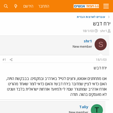
התחבר
הירשם
עוברים לארצות הברית
ירח דבש
פ
פ
18/1/03
shr1
ו
ו
ת
ר
shr1
S
ח
ס
New member
ה
ם
נ
ב
ו
ת
#1
18/1/03
ש
א
א
ר
ירח דבש
י
ך
אנו מתחתנים אוטוטו, ורוצים לטייל בארה"ב ובמקסיכו. בבבקשת הויזה,
האם כדאי לציין שמדובר בירח דבש? והאם כדאי לומר שאחד מהורינו
אזרח ארה"ב שמתגורר שם? לי ולמיועד אזרחות ישראלית בלבד ושנינו
לא מועסקים בהווה. תודה
Taliy
T
New member