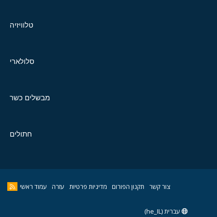
טלוויזיה
סלולארי
מבשלים כשר
חתולים
צור קשר
תקנון הפורום
מדיניות פרטיות
עזרה
עמוד ראשי
עברית (he_IL)