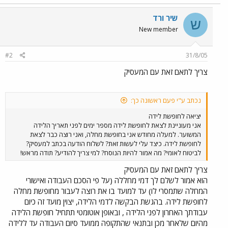
שיר ורד
ש
New member
#2
31/8/05
צריך לתאם זאת עם המעסיק
נכתב ע"י פעם ראשונה כך:
יציאה לחופשת לידה
אני מעוניינת לצאת לחופשת לידה מספר ימים לפני תאריך הלידה
המשוער. למעלה מחודש אני בחופשת מחלה, ואני רוצה כבר לצאת
לחופשת לידה. כיצד עלי לעשות זאת? לשלוח הודעה בכתב למעסיק?
לביטוח לאומי? מה אמור להיות הנוסח? למי צריך להודיע? תודה מראש!
צריך לתאם זאת עם המעסיק
הוא אמור לשלם לך דמי מחללה (על פי הסכם העבודה ואישורי
המחלה שתמסרי לו) עד למועד בו את רוצה לעבור מחופשת מחלה
לחופשת לידה. בהגשת הבקשה לדמי הלידה, יצוין מועד זה כיום
עבודתך האחרון לפני הלידה , ובאופן אוטומטי תתחיל חופשת הלידה
מהיום שלאחר מכן ובתנאי שהתקופה ממועד סיום העבודה עד ללידה