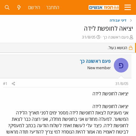
התחבר
הירשם
דיני עבודה
יציאה לחופשת לידה
פ
פ
פעם ראשונה כך
31/8/05
ו
ו
ת
הנושא נעול.
ר
ח
ס
ה
ם
פעם ראשונה כך
פ
נ
ב
New member
ו
ת
ש
א
א
ר
#1
31/8/05
י
ך
יציאה לחופשת לידה
יציאה לחופשת לידה
אני מעוניינת לצאת לחופשת לידה מספר ימים לפני תאריך הלידה
המשוער. למעלה מחודש אני בחופשת מחלה, ואני רוצה כבר לצאת
לחופשת לידה. כיצד עלי לעשות זאת? לשלוח הודעה בכתב למעסיק?
לביטוח לאומי? מה אמור להיות הנוסח? למי צריך להודיע? תודה מראש!