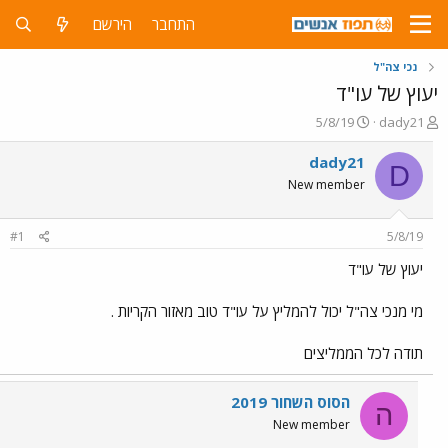
התחבר
הירשם
נכי צה"ל
יעוץ של עו"ד
פ
פ
5/8/19
dady21
ו
ו
ת
ר
dady21
D
ח
ס
New member
ה
ם
נ
ב
ו
ת
#1
5/8/19
ש
א
א
ר
יעוץ של עו"ד
י
ך
מי מנכי צה"ל יכול להמליץ על עו"ד טוב מאזור הקריות .
תודה לכל הממליצים
הסוס השחור 2019
ה
New member