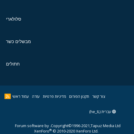
סלולארי
מבשלים כשר
חתולים
צור קשר
תקנון הפורום
מדיניות פרטיות
עזרה
עמוד ראשי
עברית (he_IL)
Forum software by
Copyright©1996-2021,Tapuz Media Ltd.
®
XenForo
© 2010-2020 XenForo Ltd.