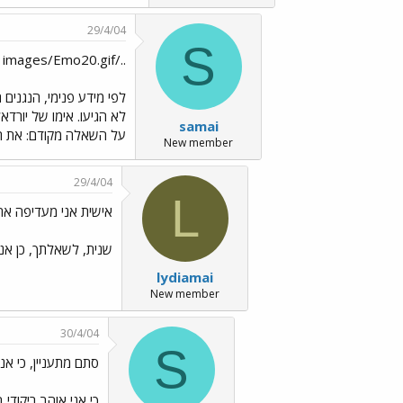
29/4/04
S
../images/Emo20.gif ייתכן שתהיה בעיה קטנה ../images/Emo13.gif
לפי מידע פנימי, הנגני
לא הגיעו. אימו של יור
samai
על השאלה מקודם: את ר
New member
29/4/04
L
אישית אני מעדיפה את
שנית, לשאלתך, כן אני
lydiamai
New member
30/4/04
S
סתם מתעניין, כי אני
כי אני אוהב ריקודי 