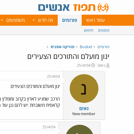
עמוד ראשי
פורומים
מה חדש
משתמשים
פוסטים
חיפוש
פורומים
Bucket
מוזיקה אתנית
ינון מועלם והתורכים הצעירים
פ
פ
נאזם
25/4/04
ו
ו
ת
ר
25/4/04
ח
ס
נ
ינון מועלם והתורכים הצעירים
ה
ם
נ
ב
ו
ת
הרכב שמגיע לארץ בקרוב ומומלץ ביו
ש
א
קלאסית משובחת .יש להם נגן עוד מד
נאזם
א
ר
י
New member
ך
25/4/04