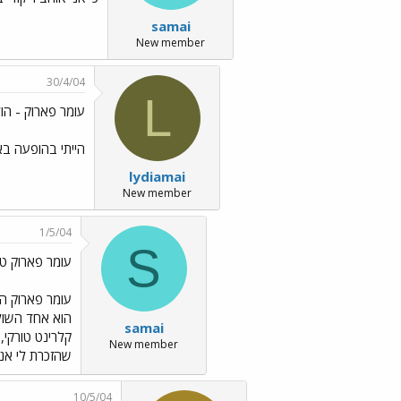
samai
New member
30/4/04
L
עומר פארוק - הו
הייתי בהופעה בא
lydiamai
New member
1/5/04
S
עומר פארוק טקבילק המ
עומר פארוק הו
הוא אחד השולט
samai
New member
שהזכרת לי אנ
10/5/04