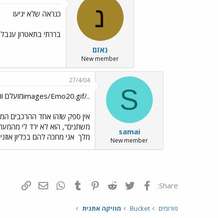
נ
כנראה שלא יגיעו
בררתי בתאטרון ענבל 
נאזם
New member
27/4/04
S
../images/Emo20.gifמועלם והכנופיה הטורקית../images/Emo91.gif../images/Emo41.gif
אין ספק שזהו אחד ההרכבים המע
משתנים", הוא לא ירד לי מהמערכ
samai
מלך
אני מחכה להם בכליון אוזני
New member
פייסבוק
Twitter
Reddit
Pinterest
Tumblr
WhatsApp
דואר אלקטרונ
הוסף קי
Share:
פורומים
Bucket
מוזיקה אתנית