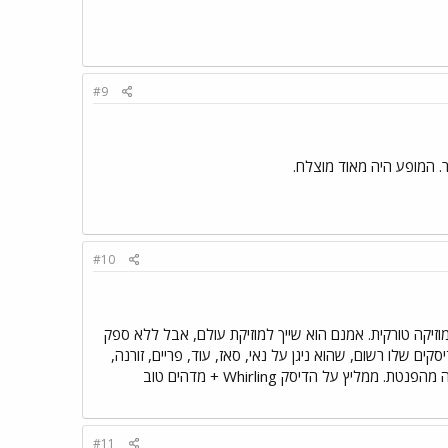
#9
. המופע היה מאוד מוצלח.
#10
זיקה טורקית. אמנם הוא שייך למוזיקת עולם, אבל ללא ספק
ים שלו רשום, שהוא ניגן על נאי, סאז, עוד, פריים, זורנה,
קלרינט טורקי, (היה עוד משהו) ובנוסף גם שירה. הוא פשוט אומן מדהים וההופעות שלו הן חוויה מהפנטת. ממליץ על הדיסק Whirling + מדהים טוב
#11