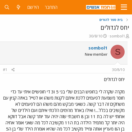
התחבר
הירשם
בית ספר להורים
יחס לגדולים
פ
פ
30/8/10
sombol1
ו
ו
ת
ר
sombol1
S
ח
ס
New member
ה
ם
נ
ב
ו
ת
#1
30/8/10
ש
א
א
ר
יחס לגדולים
י
ך
מקרה שקרה לי בחופש הבנים שלי בני 5 ו3 די חופשיים איתי עד כדי
חוסר משמעת לפעמים ללכת איתם לקנות משהו או לטייל באיזה קניון עם
משחקים זה דבר קשה. כשאני מבקש מהם משהו הם לפעמים לא
מקשיבים בכלל....! ואילו באחד מהימים הלכתי איתם ועם הילדים של
אחותי יש לה בת 11 ובן 8 חשבתי שזה יהיה עוד יותר קשה אבל דווקא
היה יותר קל מתמיד הילדה בת ה11 מקשיבה לכל מה שאני אומר אחיה
בן ה8 מעריץ אותה ומייד מקשיב לכל מה שהיא אומרת הילד שלי בן ה5