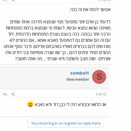
אפשר לנתח את זה ככה
לדעתי בן אדם יותר מתפעל ממי שנמצא מדרגה אחת שתיים
מאיפה שהוא נמצא עכשיו, לעומת מי שנמצא ברמת התפתחות
הרבה יותר גבוהה. ככה בעצם נוצרת התפתחות הדרגתית. יחד
עם זה הם אמורים גם להתפעל מאבא ואמא , אם ההורים לא
מורגשים להם כברורים מאליו באהבתם אליהם. ודבר נוסף אנחנו
ההורים תמיד זמינים להם , כך שזו שגרה מסויימת ובני דודים אלו
אורחים- שזה מצב משתנה ולא שגרתי ... מה אתה חושב?
sombol1
S
New member
#6
1/9/10
אז הלוואי והבורא היה לי כבן דוד ולא כאבא
You must log in or register to reply here.