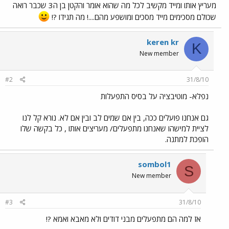
מעריץ אותו ומייד מקשיב לכל מה שהוא אומר והקטן בן ה3 שכבר רואה
שכולם מסכימים מייד מסכים ומושפע מהם....! מה תגידו ?!
keren kr
K
New member
#2
31/8/10
נפלא- מוטיבציה על בסיס התפעלות
גם אנחנו פועלים ככה, בין אם שמים לב ובין אם לא. נורא קל לנו
לציית למישהו שאנחנו מתפעלים/ מעריצים אותו , כל בקשה שלו
הופכת למתנה.
sombol1
S
New member
#3
31/8/10
אז למה הם מתפעלים מבני דודים ולא מאבא ואמא ?!