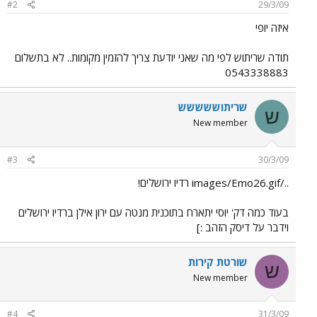
#2
29/3/09
איזה יופי
תודה שריתוש לפי מה שאני יודעת צריך להזמין מקומות.. לא בתשלום
0543338883
שריתוששששש
ש
New member
#3
30/3/09
../images/Emo26.gif רדיו ירושלים!
בעוד כמה דק' יוסי יתארח בתוכנית מנטה עם ירון אילן ברדיו ירושלים
וידבר על דיסק הזהב :]
שורטת קירות
ש
New member
#4
31/3/09