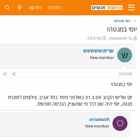
התחבר
הירשם
יוסי אזולאי
יוסי במנטה!
פ
פ
שריתוששששש
29/3/09
ו
ו
ת
ר
שריתוששששש
ש
ח
ס
New member
ה
ם
נ
ב
ו
ת
#1
29/3/09
ש
א
א
ר
יוסי במנטה!
י
ך
יום שלישי הקרוב 31.3.09 באולפני מימד בתל אביב. צילומים לתוכנית
מנטה, יוסי יהיה שם לכל מי שמעוניין. הכניסה חופשית.
orianush
O
New member