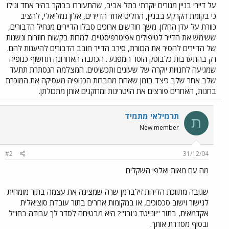
על דיירי בניין מגורים יוקרתי בתל אביב, שהתעוררו בבוקר בהיר אחד וגילו
כי בקומת הקרקע בבניין, החליט אחד הדיירים, אלון גמליאלי, להציב
כוורת על עדן החלון. משך חודשים ארוכים סבלו הדיירים מנחיל הדבורים,
ששימש את הדייר לטיפולים אפיטרפיסטיים. למרות בקשות חוזרות ונשנות
של הדיירים להסיר את הכוורת, סירב הדייר חובב הדבורים להיענות להם.
רק בהתערבות כלבוטק הוסר המפגע . הכתבה האחרונה תחשוף כנופיה
שמגיעה לחנויות יוקרה של שעונים ותכשיטים. המצלמה הנסתרת תתעד
שלב אחר שלב כיצד בזמן שאחת מחברות הכנופיה מעסיקה את המוכרת
בחנות, האחרים פורצים את הויטרינות ומרוקנים אותן מתכולתן.
תרמילאי מתמיד
ת
New member
#2
31/12/04
מה עם מאות ואלפי השקלים
שגובה מתווכת הדירות זילברמן שרה שמציגה את עצמה בתור מומחית
לגישור וישוב סכסוכים, או במקומות אחרים בתור עובדת סוציאלית
אקדמאית, בתור "יונייטד ג'ובז"? היא מבטיחה לסדר לך עבודה בחו"ל
ובסוף מסדרת אותך.