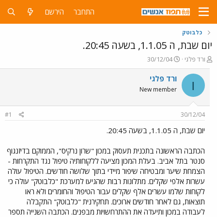
התחבר
הירשם
כלבוטק
יום שבת, ה 1.1.05, בשעה 20:45.
פ
פ
ורד פלגי
30/12/04
ו
ו
ת
ר
ורד פלגי
ו
ח
ס
New member
ה
ם
נ
ב
ו
ת
#1
30/12/04
ש
א
א
ר
יום שבת, ה 1.1.05, בשעה 20:45.
י
ך
הכתבה הראשונה בתכנית תעסוק במכון "שרון נרקיס", הממוקם בדיזנגוף
סנטר בתל אביב. בעלת המכון מציעה ללקוחותיה טיפול נגד התקרחות -
הצמחת שיער ומבטיחה שיפור מיידי בתוך שלושה חודשים. הטיפול עולה
עשרות אלפי שקלים. מתלונות רבות שהגיעו למערכת "כלבוטק" עולה כי
לקוחות שלמו עשרים אלף שקלים עבור הטיפול והחומרים ולא ראו
תוצאות, גם לאחר חודשים ארוכים. תחקירנית "כלבוטק" התקבלה
לעבודה במכון ותיעדה את ההתרחשויות מבפנים. הכתבה השנייה תספר