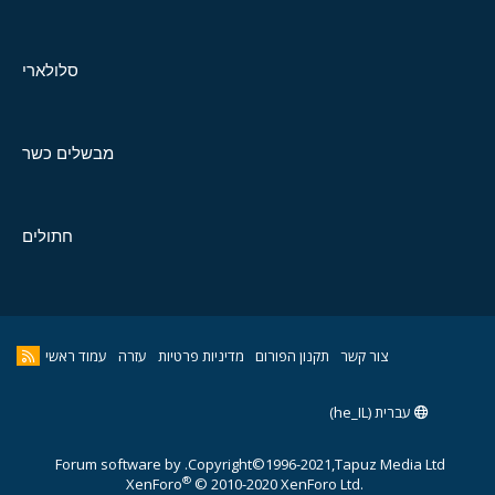
סלולארי
מבשלים כשר
חתולים
צור קשר
תקנון הפורום
מדיניות פרטיות
עזרה
עמוד ראשי
עברית (he_IL)
Forum software by
Copyright©1996-2021,Tapuz Media Ltd.
®
XenForo
© 2010-2020 XenForo Ltd.