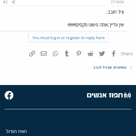
#2
27/4/04
וגיל חובב..
אין עלייך,אתה פשוט מקסים!!!!!!!!!
You must log in or register to reply here.
פייסבוק
Twitter
Reddit
Pinterest
Tumblr
WhatsApp
דואר אלקטרוני
הוסף קישור
Share:
עושים חג עם גיל חובב
האח הגדול