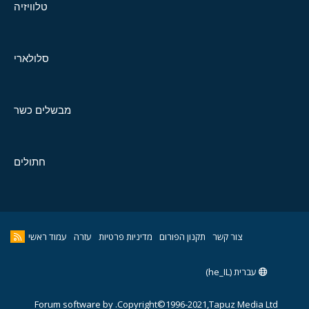
טלוויזיה
סלולארי
מבשלים כשר
חתולים
צור קשר
תקנון הפורום
מדיניות פרטיות
עזרה
עמוד ראשי
עברית (he_IL)
Forum software by
Copyright©1996-2021,Tapuz Media Ltd.