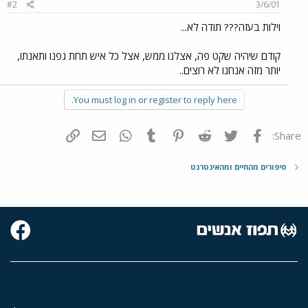
#2
3/6/01
וילות בעזה??? תודה לא...
קודם שיהיה שקט פה, אצלנו ממש, אצל כל איש תחת גפנו ותאנתו,
יותר מזה אנחנו לא רוצים..
You must log in or register to reply here.
פייסבוק
Twitter
Reddit
Pinterest
Tumblr
WhatsApp
דואר אלקטרוני
הוסף קישור
Share:
סיפורים מהחיים ומהאינטרנט