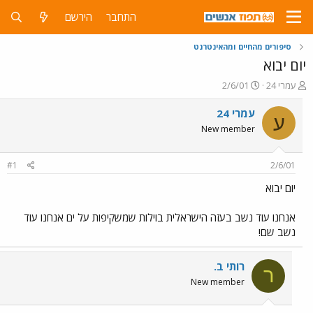
התחבר
הירשם
סיפורים מהחיים ומהאינטרנט
יום יבוא
פ
פ
עמרי 24
2/6/01
ו
ו
ת
ר
עמרי 24
ע
ח
ס
New member
ה
ם
נ
ב
ו
ת
#1
2/6/01
ש
א
א
ר
יום יבוא
י
ך
אנחנו עוד נשב בעזה הישראלית בוילות שמשקיפות על ים אנחנו עוד
נשב שם!
רותי ב.
ר
New member