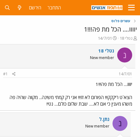
התחבר
הירשם
עשרים פלוס
יוווו.... הכל מת פה!!!1
פ
פ
נטלי 18
14/7/01
ו
ו
ת
ר
נטלי 18
נ
ח
ס
New member
ה
ם
נ
ב
ו
ת
#1
14/7/01
ש
א
א
ר
יוווו.... הכל מת פה!!!1
י
ך
הצא`ט ריקקק!!! הפורום לא זז!!! אני רק קמתי משינה... מקווה שהיה פה
משהו מענין כי אם לא..... שבת שלום כולם.... נטי!
נתן.ל
נ
New member