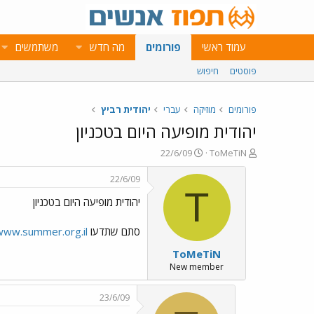
עמוד ראשי
פורומים
מה חדש
משתמשים
פוסטים
חיפוש
פורומים
מוזיקה
עברי
יהודית רביץ
יהודית מופיעה היום בטכניון
פ
פ
22/6/09
ToMeTiN
ו
ו
ת
ר
22/6/09
ח
ס
T
יהודית מופיעה היום בטכניון
ה
ם
נ
ב
ו
ת
סתם שתדעו
www.summer.org.il/
ש
א
ToMeTiN
א
ר
י
New member
ך
23/6/09