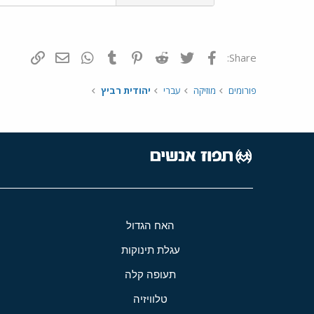
פייסבוק
Twitter
Reddit
Pinterest
Tumblr
WhatsApp
דואר אלקטרונ
הוסף קי
Share:
פורומים
מוזיקה
עברי
יהודית רביץ
האח הגדול
עגלת תינוקות
תעופה קלה
טלוויזיה