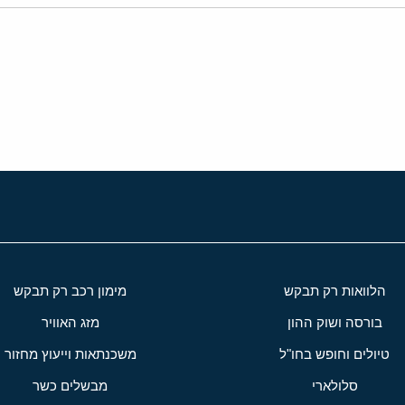
י
שור
הלוואות רק תבקש
מימון רכב רק תבקש
בורסה ושוק ההון
מזג האוויר
טיולים וחופש בחו"ל
משכנתאות וייעוץ מחזור
סלולארי
מבשלים כשר