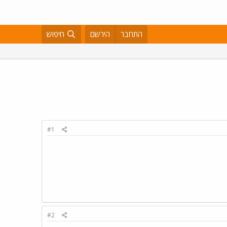
התחבר
הירשם
חיפוש
#1
#2