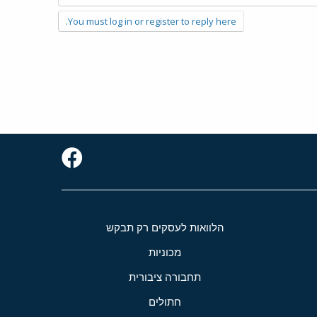
You must log in or register to reply here.
הלוואות לעסקים רק תבקש
מכוניות
תחבורה ציבורית
חתולים