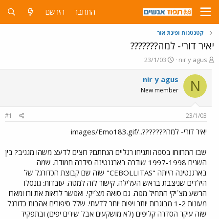
התחבר
הירשם
קטנטנות ופינת אור
יאיר דורי- למה???????
פ
פ
23/1/03
nir y agus
ו
ו
ת
ר
nir y agus
N
ח
ס
New member
ה
ם
נ
ב
ו
ת
#1
23/1/03
ש
א
א
ר
יאיר דורי- למה???????../images/Emo183.gif
י
ך
שבו התרווחו בספה ותניחו רגליים הנחתם? רוצים לדעצ משהו מגניב? בין
השנים 1997-1998 שודרה בארגנטינה סידרה חמודה. שמה
בארגנטינה הייתה "CEBOLLITAS" שזה שם קבוצת הכדורגל של
הילדים שניצבת בראש העלילה. קישור לזה למטה. עובדות: גונסלו
הרשע מצ´יקי התחיל מפה. גם סואה מצ´יקי. ואפשר לראות את ורו ומארו
מעונות 1-2 מבוגרות יותר ויפות יותר לדעתי. שלל סיפורים אהבות כדורגל
שזה עיקר הסדרה קליפים (לא מושקעים אבל שירים יפים) ובתפקיד