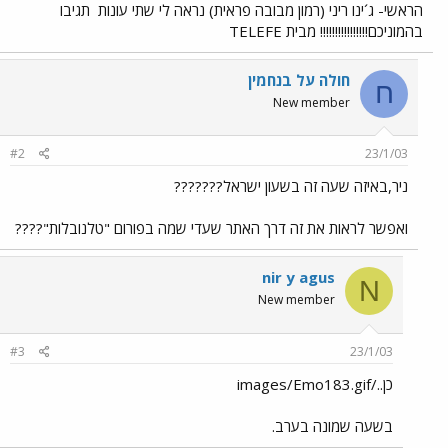
הראשי- ג´ינו ריני (רמון מבובה פראית) נראה לי שתי עונות
תגיבו
בהמוניכם!!!!!!!!!!!!!!!! מבית TELEFE
חולה על בנחמין
ח
New member
#2
23/1/03
ניר,באיזה שעה זה בשעון ישראל???????
ואפשר לראות את זה דרך האתר שעדי שמה בפורום "טלנובלות"????
nir y agus
N
New member
#3
23/1/03
כן../images/Emo183.gif
בשעה שמונה בערב.