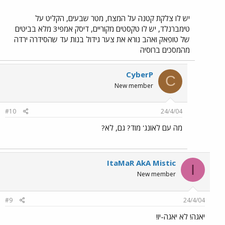
יש לו צלקת קטנה על המצח, מטר שבעים, הקליט על
טימברנלד, יש לו טקסטים מקוריים, דיסק אמפי3 מלא בביטים
של טופאק ואהב נורא את צער גידול בנות עד שהסידרה ירדה
מהמסכים ברוסיה
CyberP
C
New member
#10
24/4/04
מה עם לאונג' מוד? גם, לא?
ItaMaR AkA Mistic
I
New member
#9
24/4/04
יאגה! לא יאגה-יו!