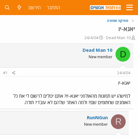
התחבר
הירשם
מוזיקה שחורה
יאגא-יו
פ
פ
24/4/04
Dead Man 10
ו
ו
ת
ר
Dead Man 10
D
ח
ס
New member
ה
ם
נ
ב
ו
ת
#1
24/4/04
ש
א
א
ר
יאגא-יו
י
ך
למישהו יש תמונות מהאולפני יאגא-יו? אתם יכולים לרשום לי את כל
האומנים שחתומים שם? ולמה האתר שלהם לא עובד? תודה.
RunNGun
R
New member