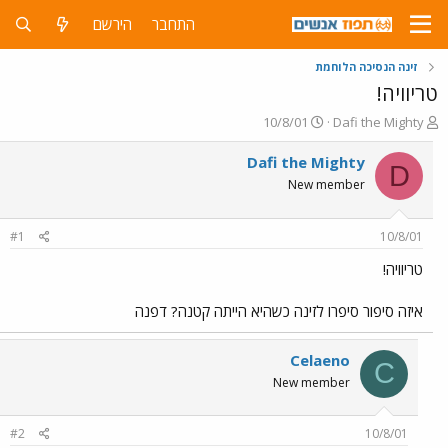
התחבר
הירשם
זינה הנסיכה הלוחמת
טריוויה!
פ
פ
10/8/01
Dafi the Mighty
ו
ו
ת
ר
Dafi the Mighty
D
ח
ס
New member
ה
ם
נ
ב
ו
ת
#1
10/8/01
ש
א
א
ר
טריוויה!
י
ך
איזה סיפור סיפרו לזינה כשהיא הייתה קטנה? דפנה
Celaeno
C
New member
#2
10/8/01