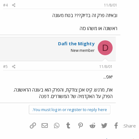
#4
11/8/01
ובאיזה פרק זה בדיוק??? בטח מעונה
ראשונה או משהו כזה
Dafi the Mighty
D
New member
#5
11/8/01
יאפ...
אח, מרגש. קיט אכן צודקת, והפרק הוא בעונה הראשונה.
הפרק על האקדמיה של המשוררים. דפנה
You must log in or register to reply here.
פייסבוק
Twitter
Reddit
Pinterest
Tumblr
WhatsApp
דואר אלקטרוני
הוסף קישור
Share: