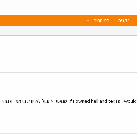
בלוגים
המומחים
If I owned he שמעתי אתמול לא יודע מי אמר ולמה? מישהו? תודה