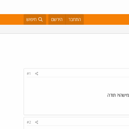
התחבר
הירשם
חיפוש
#1
#2