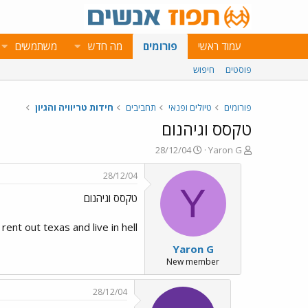
עמוד ראשי
פורומים
מה חדש
משתמשים
פוסטים
חיפוש
פורומים
טיולים ופנאי
תחביבים
חידות טריוויה והגיון
טקסס וגיהנום
פ
פ
28/12/04
Yaron G
ו
ו
ת
ר
28/12/04
ח
ס
Y
טקסס וגיהנום
ה
ם
נ
ב
ו
ת
ll and texas I would rent out texas and live in hell
ש
א
Yaron G
א
ר
י
New member
ך
28/12/04