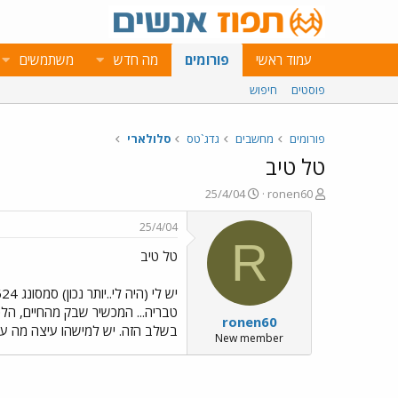
עמוד ראשי
פורומים
מה חדש
משתמשים
פוסטים
חיפוש
פורומים
מחשבים
גדג`טס
סלולארי
טל טיב
פ
פ
25/4/04
ronen60
ו
ו
ת
ר
25/4/04
ח
ס
R
טל טיב
ה
ם
נ
ב
ו
ת
ש
א
טבריה... המכשיר שבק מהחיים, הלכת
ronen60
א
ר
בשלב הזה. יש למישהו עיצה מה עו
י
New member
ך