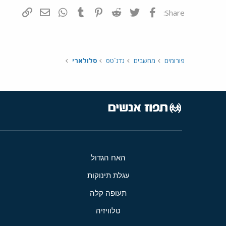
פייסבוק
Twitter
Reddit
Pinterest
Tumblr
WhatsApp
דואר אלקטרונ
הוסף קי
Share:
פורומים
מחשבים
גדג`טס
סלולארי
האח הגדול
עגלת תינוקות
תעופה קלה
טלוויזיה