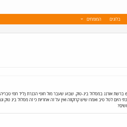
בלוגים
המומחים
יש לי (היה לי..יותר נכון) סמסונג 624 ברשת אורנג במסלול ביג-טוק. שבוע שעבר מול חופי הכנרת 
י היום לטל טיב ואמרו שיש קרוקוזה ואין על זה אחריות כי זה מסלול ביג טוק 
שים?