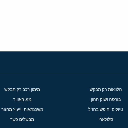
י
שור
הלוואות רק תבקש
מימון רכב רק תבקש
בורסה ושוק ההון
מזג האוויר
טיולים וחופש בחו"ל
משכנתאות וייעוץ מחזור
סלולארי
מבשלים כשר