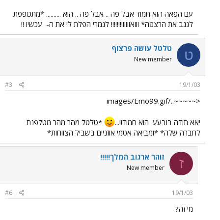
עם הפאה הוא חמוד אבל פה .. אבל פה .. הוא .......... *מתכופפת
לנגב את הרצפה* ווואווווו!!!!!!!! לגמרי הפלת לי את ה-
עכשיו !!
טלטל עושה פרצוף
ט
New member
#3
19/1/03
<~~~~~../images/Emo99.gif
יאא תודה בובעע
הוא חמוד!!...
*טלטל מהר מהר מטלפנת
לחברה שלה* *ומביאה אטמי אוזניים בשביל הצווחות*
זוהר ארגוב המלך!!!!!
ז
New member
#6
19/1/03
מי זה?