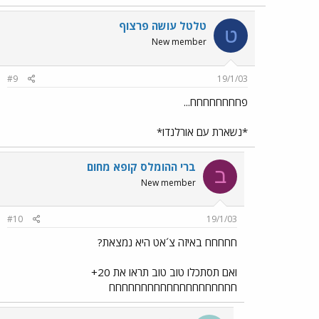
טלטל עושה פרצוף
ט
New member
#9
19/1/03
פחחחחחחחח...
*נשארת עם אורלנדו*
ברי ההומלס קופא מחום
ב
New member
#10
19/1/03
חחחחח באיזה צ´אט היא נמצאת?
ואם תסתכלו טוב טוב תראו את 20+
חחחחחחחחחחחחחחחחחחחח