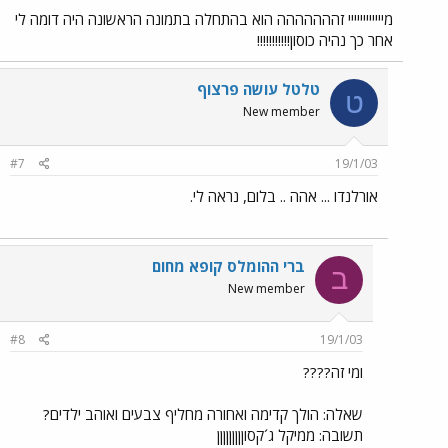
מיייייייייייי זההההההה הוא בהתחלה בתמונה הראשונה היה דומה לי
אחר כך נהיה כוסון!!!!!!!!!!!
טלטל עושה פרצוף
ט
New member
#7
19/1/03
אורלנדו ... אהה .. בלום, נראה לי.
ברי ההומלס קופא מחום
ב
New member
#8
19/1/03
ומי זה????
שאלה: הולך קדימה ואחורה מחליף צבעים ואוהב ילדים?
תשובה: ממיקל ג´קסוןןןןןןןןן