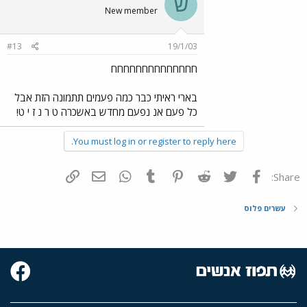
ש
New member
#13
19/1/03
חחחחחחחחחחחחחח
בארי ראיתי כבר כמה פעמים תתמונה הזת אבל
כל פעם אנ נפעם מחדש באשכרה ט ר נ ז י ט!
You must log in or register to reply here.
פייסבוק
Twitter
Reddit
Pinterest
Tumblr
WhatsApp
דואר אלקטרוני
הוסף קישור
Share:
עשרים פלוס