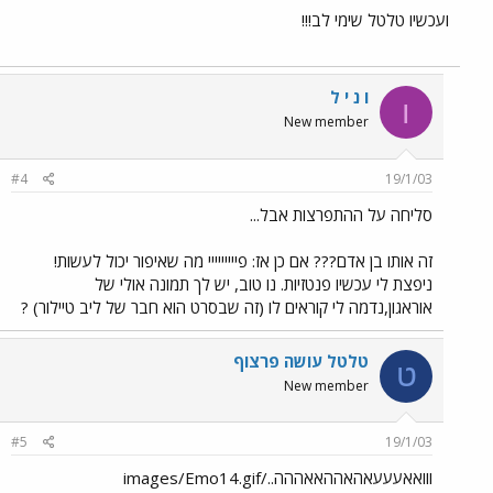
ועכשיו טלטל שימי לב!!!
ו נ י ל
ו
New member
#4
19/1/03
סליחה על ההתפרצות אבל...
זה אותו בן אדם??? אם כן אז: פייייייייי מה שאיפור יכול לעשות!
ניפצת לי עכשיו פנטזיות. נו טוב, יש לך תמונה אולי של
אוראגון,נדמה לי קוראים לו (זה שבסרט הוא חבר של ליב טיילור) ?
טלטל עושה פרצוף
ט
New member
#5
19/1/03
ווואאעעעאהאההאאההה../images/Emo14.gif