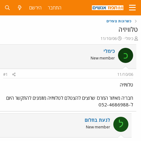
התחבר
הירשם
כשרונות צעירים
טלוויזיה
פ
פ
כימלי
11/10/06
ו
ו
ת
ר
כימלי
כ
ח
ס
New member
ה
ם
נ
ב
ו
ת
#1
11/10/06
ש
א
א
ר
טלוויזיה
י
ך
חבר'ה מאיזור המרכז שרוצים להצטלם לטלוויזיה מוזמנים להתקשר היום
ל-052-4686988
לגעת בחלום
ל
New member