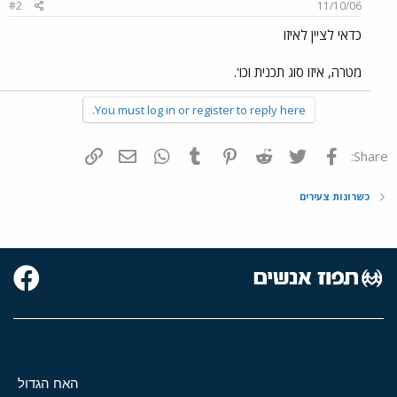
#2
11/10/06
כדאי לציין לאיזו
מטרה, איזו סוג תכנית וכו'.
You must log in or register to reply here.
פייסבוק
Twitter
Reddit
Pinterest
Tumblr
WhatsApp
דואר אלקטרוני
הוסף קישור
Share:
כשרונות צעירים
האח הגדול