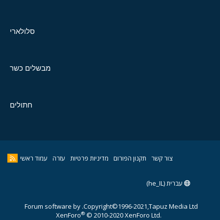
סלולארי
מבשלים כשר
חתולים
צור קשר
תקנון הפורום
מדיניות פרטיות
עזרה
עמוד ראשי
עברית (he_IL)
Forum software by
Copyright©1996-2021,Tapuz Media Ltd.
®
XenForo
© 2010-2020 XenForo Ltd.