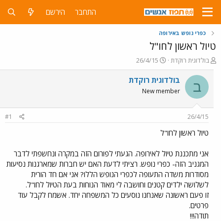
התחבר
הירשם
כפרי נופש באירופה
טיול ראשון לחו"ל
פ
פ
בולדוגית רוקדת
26/4/15
ו
ו
ת
ר
בולדוגית רוקדת
ב
ח
ס
New member
ה
ם
נ
ב
ו
ת
#1
26/4/15
ש
א
א
ר
טיול ראשון לחו"ל
י
ך
אני מתכננת טיול לאירופה. הגעתי לפורום הזה במקרה ונחשפתי לדבר
המגניב הזה- כפרי נופש. רציתי לדעת האם יש חברות שמארגנות נסיעות
מסודרות משדה התעופה לכפרי הנופש הללו? אני אם חד הורית
לשלושה ילדים קטנים וחושבה לי מאוד הנוחות בעת הטיול לחו"ל.
זו פעם ראשונה שאנחנו נוסעים כל המשפחה יחד. אשמח לקבל עוד
פרטים.
תודה!!!