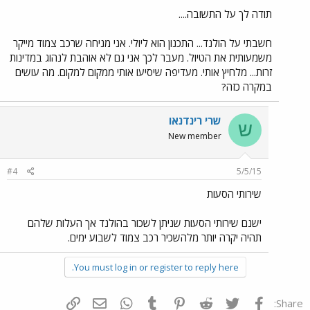
תודה לך על התשובה....
חשבתי על הולנד... התכנון הוא ליולי. אני מניחה שרכב צמוד מייקר
משמעותית את הטיול. מעבר לכך אני גם לא אוהבת לנהוג במדינות
זרות... מלחיץ אותי. מעדיפה שיסיעו אותי ממקום למקום. מה עושים
במקרה כזה?
שרי רינדנאו
ש
New member
#4
5/5/15
שירותי הסעות
ישנם שירותי הסעות שניתן לשכור בהולנד אך העלות שלהם
תהיה יקרה יותר מלהשכיר רכב צמוד לשבוע ימים.
You must log in or register to reply here.
פייסבוק
Twitter
Reddit
Pinterest
Tumblr
WhatsApp
דואר אלקטרוני
הוסף קישור
Share: