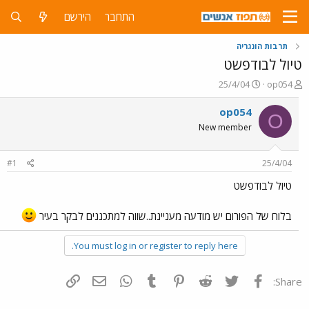
התחבר
הירשם
תרבות הונגריה
טיול לבודפשט
פ
פ
25/4/04
op054
ו
ו
ת
ר
op054
O
ח
ס
New member
ה
ם
נ
ב
ו
ת
#1
25/4/04
ש
א
א
ר
טיול לבודפשט
י
ך
בלוח של הפורום יש מודעה מעניינת..שווה למתכננים לבקר בעיר
You must log in or register to reply here.
פייסבוק
Twitter
Reddit
Pinterest
Tumblr
WhatsApp
דואר אלקטרוני
הוסף קישור
Share: