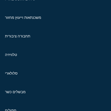
משכנתאות וייעוץ מחזור
תחבורה ציבורית
טלוויזיה
סלולארי
מבשלים כשר
חתולים