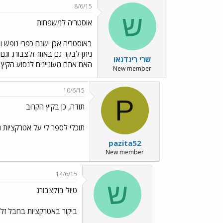
8/6/15
ש
אוסטריה למשפחות
באוסטריה אכן ישנם כפרי נופש 
ניתן לבקר גם באזור זלצבורג וגם
שרי רינדנאו
האם אתם מעוניינים לנסוע הקיץ 
New member
10/6/15
P
תודה, כן בקיץ הקרוב
תוכלי לספר לי על אטרקציות 
pazita52
New member
14/6/15
ש
טיול בזלצבורג
ביקור באטרקציות בחבל זלצ