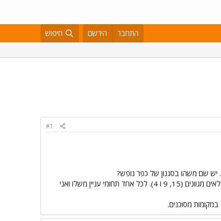
התחבר
הירשם
חיפוש
#1
 יש שם משהו בסגנון של כפר נופש?
לפני שאתחיל בבירורים אודות מחירים ותאריכים, הייתי שמחה לוודא שזהו יעד שאכן מתאים למשפחה עם ילדים בגילאים מגוונים (15, 9 ו 4). לכל אחד תחומי עניין משלו ואני
 במקומות מסוכנים.