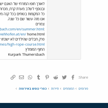
לאורך חופו המזרחי של האגם יש 
ובנוסף לשלב מערת קרח, מכרות 
כל המקומות בטוחים בכל קנה מי
אנו מזה עשור שם כל שנה.
צמרים
lbach.com/en/summer.html
:
viehhofen.at/en/
home.html
פרק חבלים שהילדים לא ישכחו ל
mes/high-rope-course.html
החוף המומלץ
Kurpark Thumersbach
פייסבוק
Twitter
Reddit
Pinterest
Tumblr
WhatsApp
דואר אלקטרונ
הוסף קי
Share:
פורומים
המומחים
תיירות
כפרי נופש באירופה