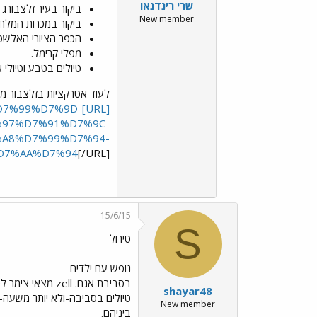
שרי רינדנאו
ביקור בעיר זלצבורג 
New member
ביקור במכרות המלח 
הכפר הציורי האלשט
מפלי קרימל.
טיולים בטבע וטיולי א
לעוד אטרקציות בזלצבור מצ
C%D7%99%D7%9D-
97%D7%91%D7%9C-
A8%D7%99%D7%94-
D7%AA%D7%94
[/URL]
15/6/15
S
טירול
נופש עם ילדים
בסביבת אגם. zell מצאי צימר לכל התקופה, יש פה ושם גם כפרי נופש.
shayar48
טיולים בסביבה-ולא יותר משעה-
New member
ביניהם.