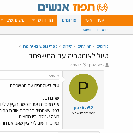
עמוד ראשי
פורומים
מה חדש
משתמשים
פוסטים
חיפוש
פורומים
המומחים
תיירות
כפרי נופש באירופה
טיול לאוסטריה עם המשפחה
פ
פ
8/6/15
pazita52
ו
ו
ת
ר
8/6/15
ח
ס
P
טיול לאוסטריה עם המשפחה
ה
ם
נ
ב
ו
ת
שלום רב,
ש
א
אני מתכננת את חופשת הקיץ שלי ו
pazita52
א
ר
י
New member
רוצה שכולם יהיו מרוצים.
ך
כמו כן, חשוב לי לציין שאני אם חד 