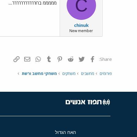
C
מממממ ברוררררררררררר....
chinuk
New member
פייסבוק
Twitter
Reddit
Pinterest
Tumblr
WhatsApp
דואר אלקטרונ
הוסף קי
Share:
פורומים
מחשבים
משחקים
משחקי מחשב ורשת
האח הגדול