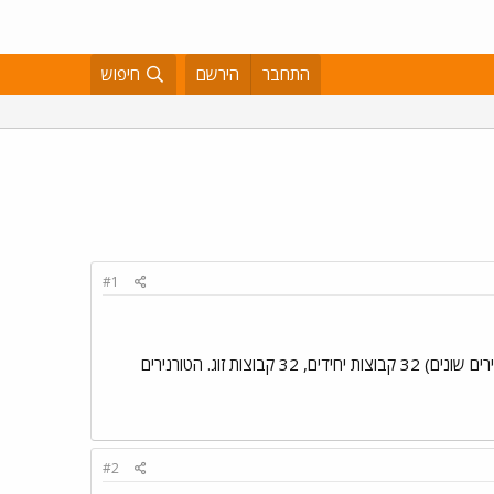
התחבר
הירשם
חיפוש
#1
טורניר P.E.S4), PRO EVOLOUTION SOCCER 4) הטורניר מיועד מגילאי 21+ מספר מקומות מוגבל: (שני טורנירים שונים) 32 קבוצות יחידים, 32 קבוצות זוג. הטורנירים
#2