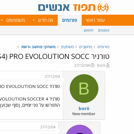
עמוד ראשי
פורומים
מה חדש
משתמשים
פוסטים
חיפוש
פורומים
מחשבים
משחקים
משחקי מחשב ורשת
טורניר P.E.S4) PRO EVOLOUTION SOCC
פ
פ
27/12/04
borii
ו
ו
ת
ר
27/12/04
ח
ס
B
טורניר P.E.S4) PRO EVOLOUTION SOCC
ה
ם
נ
ב
ו
ת
ש
א
התפרשו על פני יומיים, (סוף שבוע
borii
א
ר
י
New member
ך
27/12/04