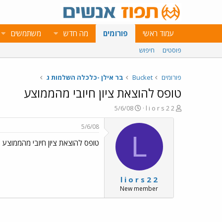
עמוד ראשי
פורומים
מה חדש
משתמשים
פוסטים
חיפוש
פורומים
Bucket
בר אילן -כלכלה השלמות ג
טופס להוצאת ציון חיובי מהממוצע
פ
פ
5/6/08
l i o r s 2 2
ו
ו
ת
ר
5/6/08
ח
ס
L
טופס להוצאת ציון חיובי מהממוצע
ה
ם
נ
ב
ו
ת
ש
א
l i o r s 2 2
א
ר
י
New member
ך