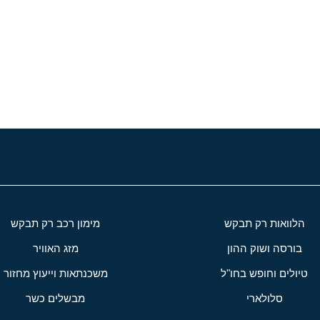
י
שור
הלוואות רק תבקש
מימון רכב רק תבקש
בורסה ושוק ההון
מזג האוויר
טיולים וחופש בחו"ל
משכנתאות וייעוץ מחזור
סלולארי
מבשלים כשר